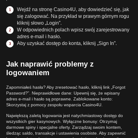
Wejdź na stronę Casino4U, aby dowiedzieć się, jak
się zalogować. Na przykład w prawym górnym rogu
kliknij słowo „Login”.
W odpowiednich polach wpisz swój zarejestrowany
adres e-mail i hasło.
Aby uzyskać dostęp do konta, kliknij „Sign In”.
Jak naprawić problemy z
logowaniem
Zapomniałeś hasła? Aby zresetować hasło, kliknij link „Forgot
Password?”. Nieprawidłowe dane: Upewnij się, że wpisany
adres e-mail i hasło są poprawne. Zablokowane konto:
Skorzystaj z pomocy zespołu wsparcia Casino4U.
Największą zaletą logowania jest natychmiastowy dostęp do
wszystkich gier kasynowych. Wyłączne bonusy: Otrzymaj
darmowe spiny i specjalne oferty. Zarządzaj swoim kontem,
śledząc saldo, transakcje i ustawienia osobiste. Aby zapewnić