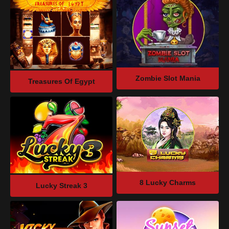
Zombie Slot Mania
Treasures Of Egypt
8 Lucky Charms
Lucky Streak 3