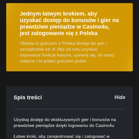
Jednym łatwym krokiem, aby
uzyskać dostęp do bonusów i gier na
prawdziwe pieniądze w Casino4u,
jest zalogowanie się z Polska
Ułatwia to graczom z Polska dostęp do gier i
zarządzanie ich zł. Aby od razu uzyskać
najnowsze funkcje kasyna, upewnij się, że masz
miejsce i że jesteś graczem polski.
Spis treści
Hide
Uzyskaj dostęp do ekskluzywnych gier i bonusów na
prawdziwe pieniądze dzięki logowaniu do Casino4u
Łatwe kroki, aby zarejestrować się i zalogować w