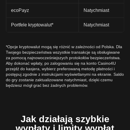
ecoPayz
Natychmiast
Portfele kryptowalut*
Natychmiast
*Opcje kryptowalut mogą się różnić w zależności od Polska. Dla
Twojego bezpieczeństwa wszystkie transakcje są obsługiwane
za pomocą najnowocześniejszych protokołów bezpieczeństwa.
Aby dokonać wpłaty, po zalogowaniu się na konto Casino4U
przejdź do kasjera, wybierz preferowaną metodę płatności i
postępuj zgodnie z instrukcjami wyświetlanymi na ekranie. Saldo
do gry zostanie zaktualizowane natychmiast, dzięki czemu
będziesz mógł grać bez żadnych problemów.
Jak działają szybkie
wypłaty i limity wypłat