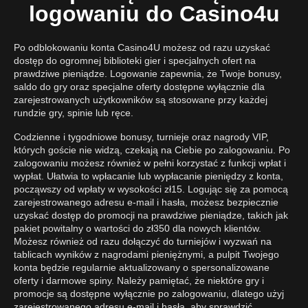
logowaniu do Casino4u
Po odblokowaniu konta Casino4U możesz od razu uzyskać
dostęp do ogromnej biblioteki gier i specjalnych ofert na
prawdziwe pieniądze. Logowanie zapewnia, że Twoje bonusy,
saldo do gry oraz specjalne oferty dostępne wyłącznie dla
zarejestrowanych użytkowników są stosowane przy każdej
rundzie gry, spinie lub ręce.
Codzienne i tygodniowe bonusy, turnieje oraz nagrody VIP,
których goście nie widzą, czekają na Ciebie po zalogowaniu. Po
zalogowaniu możesz również w pełni korzystać z funkcji wpłat i
wypłat. Ułatwia to wpłacanie lub wypłacanie pieniędzy z konta,
począwszy od wpłaty w wysokości zł15. Logując się za pomocą
zarejestrowanego adresu e-mail i hasła, możesz bezpiecznie
uzyskać dostęp do promocji na prawdziwe pieniądze, takich jak
pakiet powitalny o wartości do zł350 dla nowych klientów.
Możesz również od razu dołączyć do turniejów i wyzwań na
tablicach wyników z nagrodami pieniężnymi, a pulpit Twojego
konta będzie regularnie aktualizowany o spersonalizowane
oferty i darmowe spiny. Należy pamiętać, że niektóre gry i
promocje są dostępne wyłącznie po zalogowaniu, dlatego użyj
zarejestrowanego adresu e-mail i hasła, aby sprawdzić