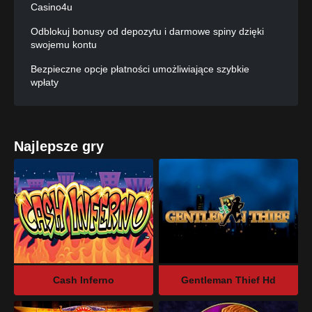
Casino4u
Odblokuj bonusy od depozytu i darmowe spiny dzięki
swojemu kontu
Bezpieczne opcje płatności umożliwiające szybkie
wpłaty
Jak działają szybkie wypłaty i limity wypłat
Logowanie mobilne i gra na dowolnym urządzeniu
Najlepsze gry
Jak zalogować się do konta Casino4u
Jak naprawić problemy z logowaniem
Cash Inferno
Gentleman Thief Hd