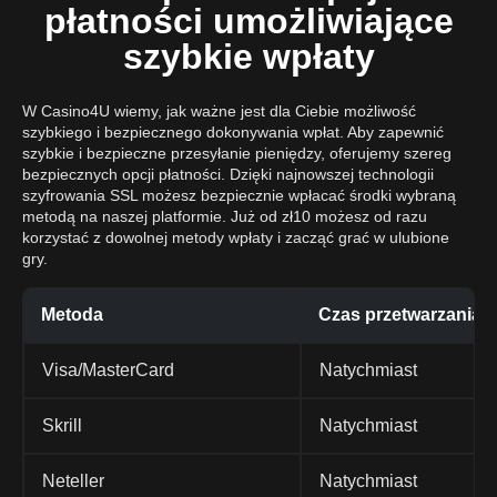
płatności umożliwiające
szybkie wpłaty
W Casino4U wiemy, jak ważne jest dla Ciebie możliwość
szybkiego i bezpiecznego dokonywania wpłat. Aby zapewnić
szybkie i bezpieczne przesyłanie pieniędzy, oferujemy szereg
bezpiecznych opcji płatności. Dzięki najnowszej technologii
szyfrowania SSL możesz bezpiecznie wpłacać środki wybraną
metodą na naszej platformie. Już od zł10 możesz od razu
korzystać z dowolnej metody wpłaty i zacząć grać w ulubione
gry.
Metoda
Czas przetwarzania
Visa/MasterCard
Natychmiast
Skrill
Natychmiast
Neteller
Natychmiast