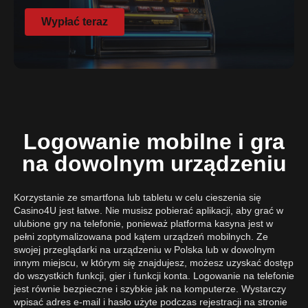
Wypłać teraz
Logowanie mobilne i gra
na dowolnym urządzeniu
Korzystanie ze smartfona lub tabletu w celu cieszenia się
Casino4U jest łatwe. Nie musisz pobierać aplikacji, aby grać w
ulubione gry na telefonie, ponieważ platforma kasyna jest w
pełni zoptymalizowana pod kątem urządzeń mobilnych. Ze
swojej przeglądarki na urządzeniu w Polska lub w dowolnym
innym miejscu, w którym się znajdujesz, możesz uzyskać dostęp
do wszystkich funkcji, gier i funkcji konta. Logowanie na telefonie
jest równie bezpieczne i szybkie jak na komputerze. Wystarczy
wpisać adres e-mail i hasło użyte podczas rejestracji na stronie