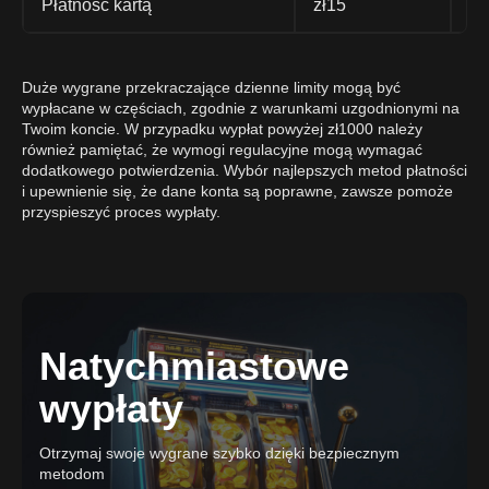
Płatność kartą
zł15
zł
Duże wygrane przekraczające dzienne limity mogą być
wypłacane w częściach, zgodnie z warunkami uzgodnionymi na
Twoim koncie. W przypadku wypłat powyżej zł1000 należy
również pamiętać, że wymogi regulacyjne mogą wymagać
dodatkowego potwierdzenia. Wybór najlepszych metod płatności
i upewnienie się, że dane konta są poprawne, zawsze pomoże
przyspieszyć proces wypłaty.
Natychmiastowe
wypłaty
Otrzymaj swoje wygrane szybko dzięki bezpiecznym
metodom