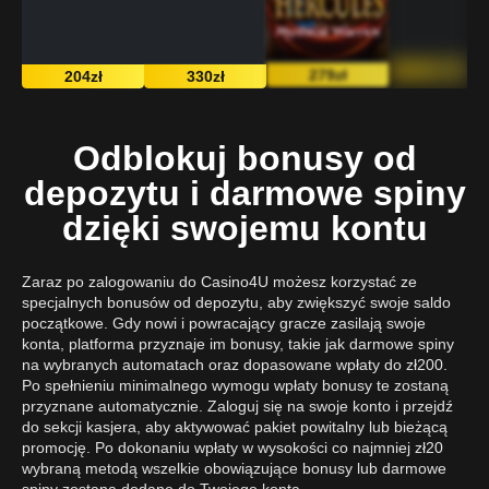
204zł
330zł
279zł
415zł
Odblokuj bonusy od
depozytu i darmowe spiny
dzięki swojemu kontu
Zaraz po zalogowaniu do Casino4U możesz korzystać ze
specjalnych bonusów od depozytu, aby zwiększyć swoje saldo
początkowe. Gdy nowi i powracający gracze zasilają swoje
konta, platforma przyznaje im bonusy, takie jak darmowe spiny
na wybranych automatach oraz dopasowane wpłaty do zł200.
Po spełnieniu minimalnego wymogu wpłaty bonusy te zostaną
przyznane automatycznie. Zaloguj się na swoje konto i przejdź
do sekcji kasjera, aby aktywować pakiet powitalny lub bieżącą
promocję. Po dokonaniu wpłaty w wysokości co najmniej zł20
wybraną metodą wszelkie obowiązujące bonusy lub darmowe