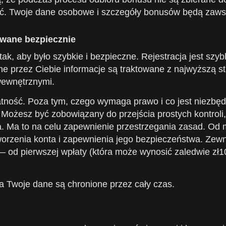
ność. Twoje dane osobowe i szczegóły bonusów będą zaw
ywane bezpiecznie
k, aby było szybkie i bezpieczne. Rejestracja jest szyb
e przez Ciebie informacje są traktowane z najwyższą s
wewnętrznymi.
atność. Poza tym, czego wymaga prawo i co jest niezb
żesz być zobowiązany do przejścia prostych kontroli, t
ka. Ma to na celu zapewnienie przestrzegania zasad. O
worzenia konta i zapewnienia jego bezpieczeństwa. Zewn
 od pierwszej wpłaty (która może wynosić zaledwie zł10
 a Twoje dane są chronione przez cały czas.