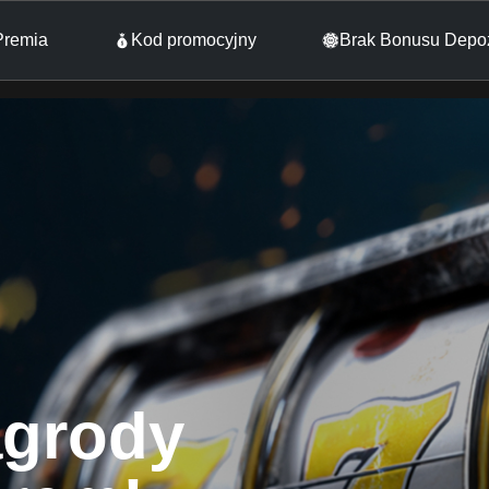
Premia
Kod promocyjny
Brak Bonusu Depo
agrody