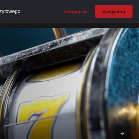
zytowego
Zaloguj się
Zarejestruj