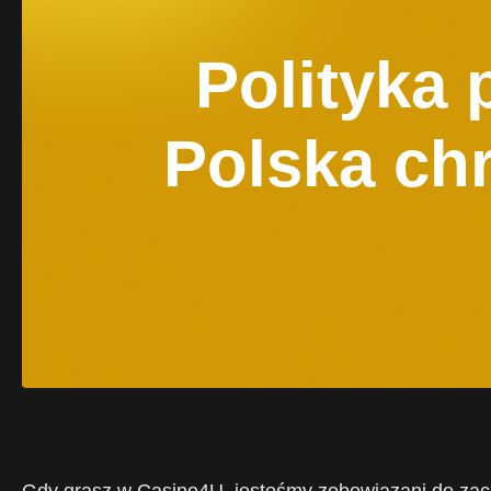
Polityka 
Polska ch