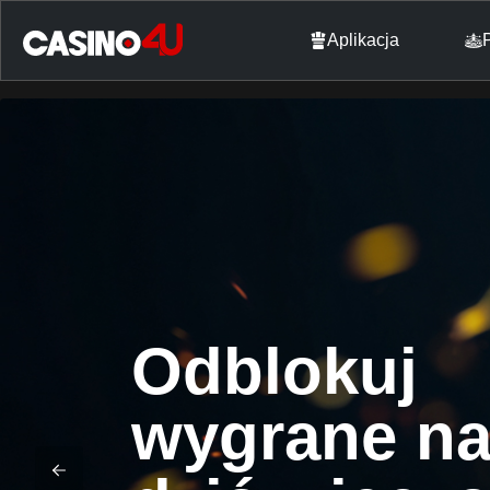
Aplikacja
Odblokuj
wygrane n