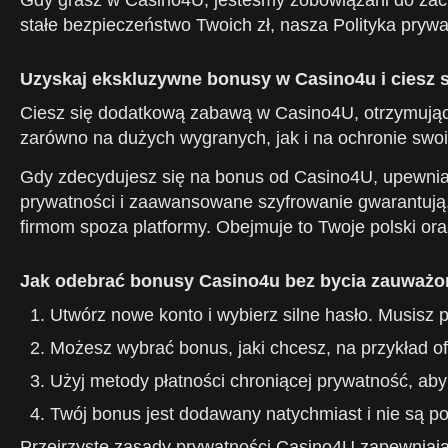
Gdy grasz w Casino4U, jesteśmy zobowiązani do zac
stałe bezpieczeństwo Twoich zł, nasza Polityka pryw
Uzyskaj ekskluzywne bonusy w Casino4u i ciesz s
Ciesz się dodatkową zabawą w Casino4U, otrzymując 
zarówno na dużych wygranych, jak i na ochronie swo
Gdy zdecydujesz się na bonus od Casino4U, upewniaj
prywatności i zaawansowane szyfrowanie gwarantują,
firmom spoza platformy. Obejmuje to Twoje polski ora
Jak odebrać bonusy Casino4u bez bycia zauważ
Utwórz nowe konto i wybierz silne hasło. Musisz
Możesz wybrać bonus, jaki chcesz, na przykład of
Użyj metody płatności chroniącej prywatność, aby
Twój bonus jest dodawany natychmiast i nie są po
Przejrzyste zasady prywatności Casino4U zapewniają,