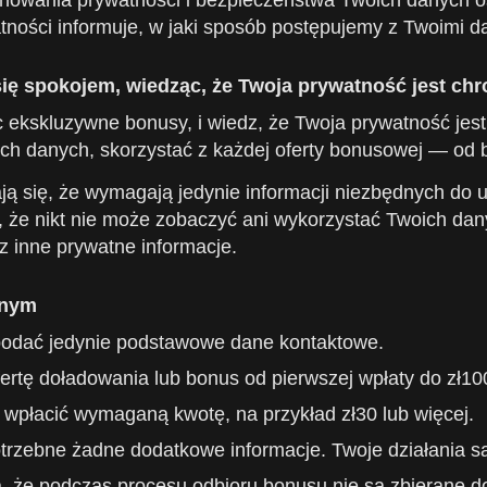
howania prywatności i bezpieczeństwa Twoich danych o
atności informuje, w jaki sposób postępujemy z Twoimi d
ię spokojem, wiedząc, że Twoja prywatność jest chr
ekskluzywne bonusy, i wiedz, że Twoja prywatność jest
ich danych, skorzystać z każdej oferty bonusowej — od
ą się, że wymagają jedynie informacji niezbędnych do u
 że nikt nie może zobaczyć ani wykorzystać Twoich dan
z inne prywatne informacje.
onym
 podać jedynie podstawowe dane kontaktowe.
ertę doładowania lub bonus od pierwszej wpłaty do zł10
 wpłacić wymaganą kwotę, na przykład zł30 lub więcej.
trzebne żadne dodatkowe informacje. Twoje działania są
 że podczas procesu odbioru bonusu nie są zbierane dod