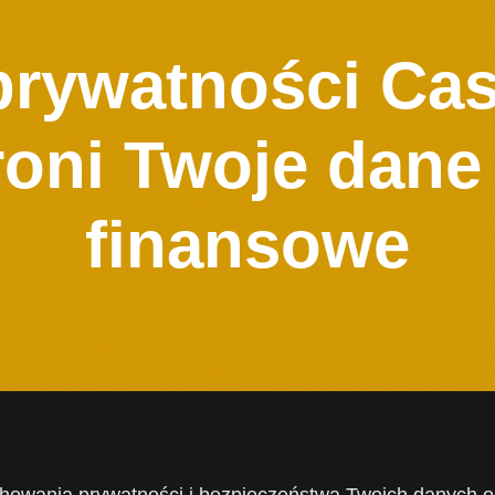
prywatności Ca
roni Twoje dane
finansowe