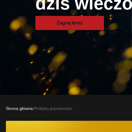
dziś wiecz
Zagraj teraz
Strona główna
Polityka prywatności