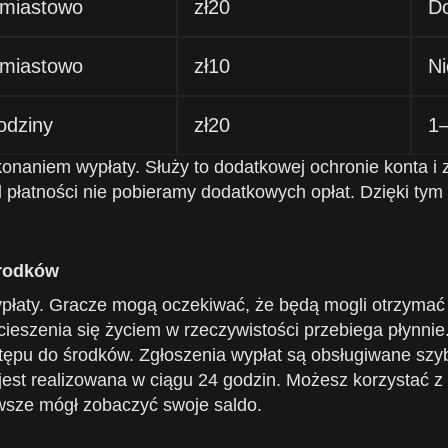
miastowo
zł20
Do
miastowo
zł10
N
odziny
zł20
1–
naniem wypłaty. Służy to dodatkowej ochronie konta i 
 płatności nie pobieramy dodatkowych opłat. Dzięki ty
środków
łaty. Gracze mogą oczekiwać, że będą mogli otrzymać 
ieszenia się życiem w rzeczywistości przebiega płynnie.
tępu do środków. Zgłoszenia wypłat są obsługiwane szy
est realizowana w ciągu 24 godzin. Możesz korzystać z 
awsze mógł zobaczyć swoje saldo.