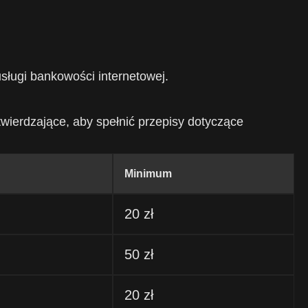
usługi bankowości internetowej.
wierdzające, aby spełnić przepisy dotyczące
Minimum
20 zł
50 zł
20 zł