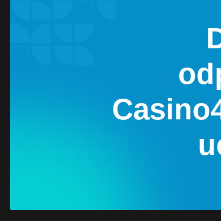
D
od
Casino4
u