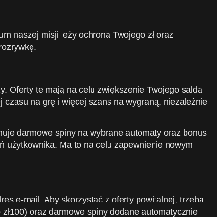
um naszej misji leży ochrona Twojego zł oraz
rozrywkę.
y. Oferty te mają na celu zwiększenie Twojego salda
 czasu na grę i więcej szans na wygraną, niezależnie
ejmuje darmowe spiny na wybrane automaty oraz bonus
ień użytkownika. Ma to na celu zapewnienie nowym
 e-mail. Aby skorzystać z oferty powitalnej, trzeba
o zł100) oraz darmowe spiny dodane automatycznie