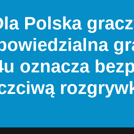
la Polska grac
powiedzialna gr
u oznacza bezp
czciwą rozgryw