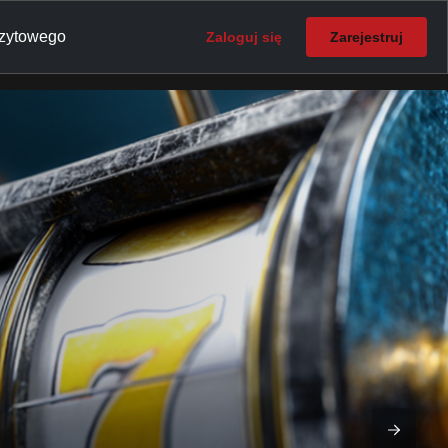
zytowego
Zaloguj się
Zarejestruj