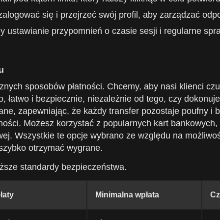
alogować się i przejrzeć swój profil, aby zarządzać odp
 ustawianie przypomnień o czasie sesji i regularne sp
u
znych sposobów płatności. Chcemy, aby nasi klienci czu
o, łatwo i bezpiecznie, niezależnie od tego, czy dokonuj
 zapewniając, że każdy transfer pozostaje poufny i bezp
ności. Możesz korzystać z popularnych kart bankowych, 
ej. Wszystkie te opcje wybrano ze względu na możliwoś
 szybko otrzymać wygrane.
yższe standardy bezpieczeństwa.
łaty
Minimalna wpłata
Cz