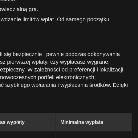
owiedzialną grą.
rawdzanie limitów wpłat. Od samego początku
li się bezpiecznie i pewnie podczas dokonywania
esz pierwszej wpłaty, czy wypłacasz wygrane.
ieczny. W zależności od preferencji i lokalizacji
nowoczesnych portfeli elektronicznych,
ć szybkiego wpłacania i wypłacania środków. Dzięki
as wypłaty
Minimalna wypłata