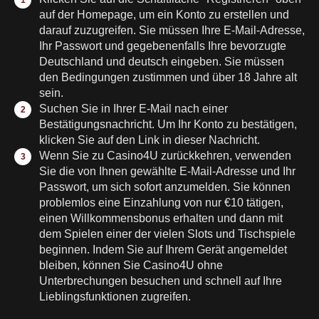
auf der Homepage, um ein Konto zu erstellen und
darauf zuzugreifen. Sie müssen Ihre E-Mail-Adresse,
Ihr Passwort und gegebenenfalls Ihre bevorzugte
Deutschland und deutsch eingeben. Sie müssen
den Bedingungen zustimmen und über 18 Jahre alt
sein.
Suchen Sie in Ihrer E-Mail nach einer
Bestätigungsnachricht. Um Ihr Konto zu bestätigen,
klicken Sie auf den Link in dieser Nachricht.
Wenn Sie zu Casino4U zurückkehren, verwenden
Sie die von Ihnen gewählte E-Mail-Adresse und Ihr
Passwort, um sich sofort anzumelden. Sie können
problemlos eine Einzahlung von nur €10 tätigen,
einen Willkommensbonus erhalten und dann mit
dem Spielen einer der vielen Slots und Tischspiele
beginnen. Indem Sie auf Ihrem Gerät angemeldet
bleiben, können Sie Casino4U ohne
Unterbrechungen besuchen und schnell auf Ihre
Lieblingsfunktionen zugreifen.