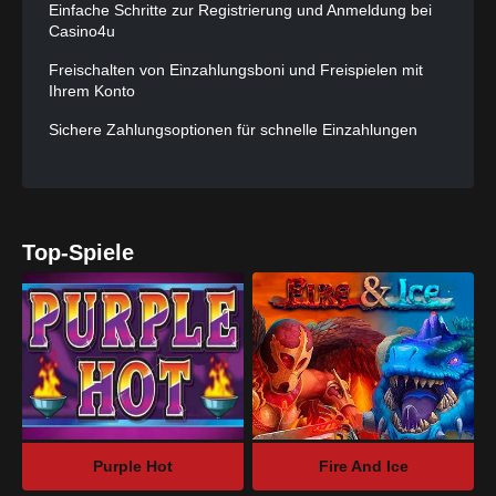
Einfache Schritte zur Registrierung und Anmeldung bei
Casino4u
Freischalten von Einzahlungsboni und Freispielen mit
Ihrem Konto
Sichere Zahlungsoptionen für schnelle Einzahlungen
Wie schnelle Auszahlungen und Auszahlungslimits
funktionieren
Mobile Anmeldung und Spielen auf jedem Gerät
Top-Spiele
So melden Sie sich bei Ihrem Casino4u-Konto an
So beheben Sie Anmeldeprobleme
Purple Hot
Fire And Ice