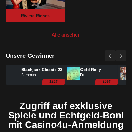
Riviera Riches
Alle ansehen
Unsere Gewinner
Blackjack Classic 23
Gold Rally
Bernmen
Fo
122€
209€
Zugriff auf exklusive
Spiele und Echtgeld-Boni
mit Casino4u-Anmeldung