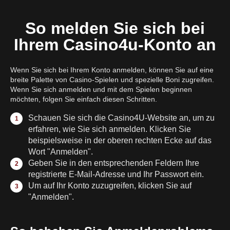
So melden Sie sich bei
Ihrem Casino4u-Konto an
Wenn Sie sich bei Ihrem Konto anmelden, können Sie auf eine
breite Palette von Casino-Spielen und spezielle Boni zugreifen.
Wenn Sie sich anmelden und mit dem Spielen beginnen
möchten, folgen Sie einfach diesen Schritten.
Schauen Sie sich die Casino4U-Website an, um zu
erfahren, wie Sie sich anmelden. Klicken Sie
beispielsweise in der oberen rechten Ecke auf das
Wort "Anmelden".
Geben Sie in den entsprechenden Feldern Ihre
registrierte E-Mail-Adresse und Ihr Passwort ein.
Um auf Ihr Konto zuzugreifen, klicken Sie auf
"Anmelden".