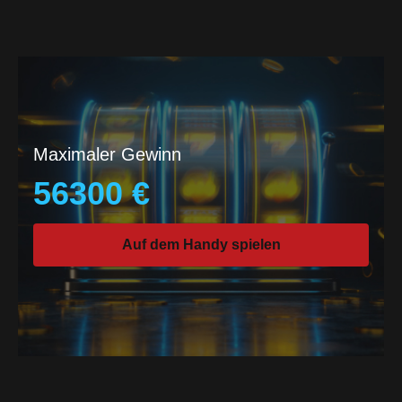
Maximaler Gewinn
56300 €
Auf dem Handy spielen