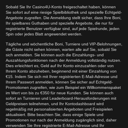
Sobald Sie Ihr Casino4U-Konto freigeschaltet haben, können
Sie sofort auf eine riesige Spielbibliothek und spezielle Echtgeld-
Angebote zugreifen. Die Anmeldung stellt sicher, dass Ihre Boni,
Ihr spielbares Guthaben und spezielle Angebote, die nur für
registrierte Benutzer verfügbar sind, auf jede Spielrunde, jeden
Spin oder jedes Blatt angewendet werden.
Tägliche und wöchentliche Boni, Turniere und VIP-Belohnungen,
die Gäste nicht sehen können, warten alle auf Sie, sobald Sie
sich anmelden. Sie können auch die Einzahlungs- und
Auszahlungsfunktionen nach der Anmeldung vollständig nutzen.
Dies erleichtert es, Geld auf Ihr Konto einzuzahlen oder von
Ihrem Konto abzuheben, beginnend mit einer Einzahlung von
€15. Indem Sie sich mit Ihrer registrierten E-Mail-Adresse und
Ihrem Passwort anmelden, können Sie sicher auf Echtgeld-
Promotionen zugreifen, wie zum Beispiel ein Willkommenspaket
im Wert von bis zu €350 für neue Kunden. Sie können auch
sofort an Turnieren und Leaderboard-Herausforderungen mit
Geldpreisen teilnehmen, und Ihr Kontodashboard wird
regelmäßig mit personalisierten Angeboten und Freispielen
aktualisiert. Bitte beachten Sie, dass einige Spiele und
Promotionen nur nach der Anmeldung zugänglich sind, daher
verwenden Sie Ihre registrierte E-Mail-Adresse und Ihr