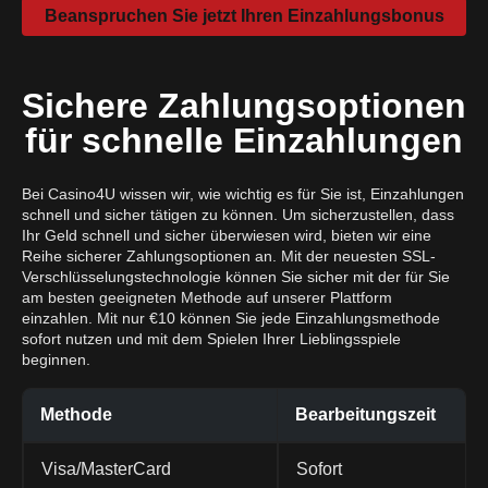
Beanspruchen Sie jetzt Ihren Einzahlungsbonus
Sichere Zahlungsoptionen
für schnelle Einzahlungen
Bei Casino4U wissen wir, wie wichtig es für Sie ist, Einzahlungen
schnell und sicher tätigen zu können. Um sicherzustellen, dass
Ihr Geld schnell und sicher überwiesen wird, bieten wir eine
Reihe sicherer Zahlungsoptionen an. Mit der neuesten SSL-
Verschlüsselungstechnologie können Sie sicher mit der für Sie
am besten geeigneten Methode auf unserer Plattform
einzahlen. Mit nur €10 können Sie jede Einzahlungsmethode
sofort nutzen und mit dem Spielen Ihrer Lieblingsspiele
beginnen.
Methode
Bearbeitungszeit
Visa/MasterCard
Sofort