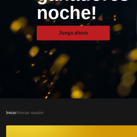
noche!
Juega ahora
Inicio
Iniciar sesión