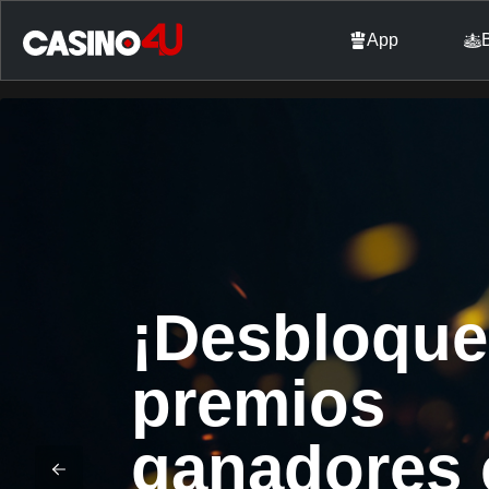
App
¡Desbloque
premios
ganadores 