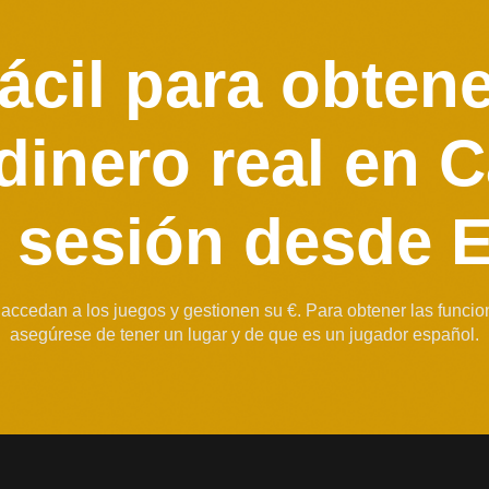
ácil para obten
dinero real en 
ar sesión desde 
 accedan a los juegos y gestionen su €. Para obtener las funci
asegúrese de tener un lugar y de que es un jugador español.