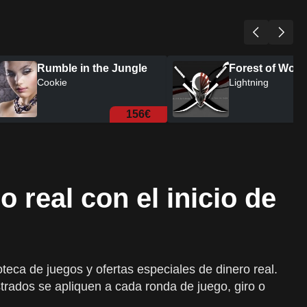
Book Of Xmas
Rumble in the 
Amore Mio
Cookie
355€
 real con el inicio de
ca de juegos y ofertas especiales de dinero real.
strados se apliquen a cada ronda de juego, giro o