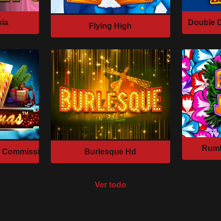
sia
Double 
Flying High
Rumb
o Commission
Burlesque Hd
Ver todo