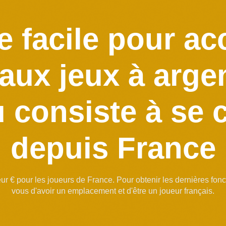
e facile pour ac
aux jeux à argen
 consiste à se 
depuis France
 leur € pour les joueurs de France. Pour obtenir les dernières f
vous d'avoir un emplacement et d'être un joueur français.