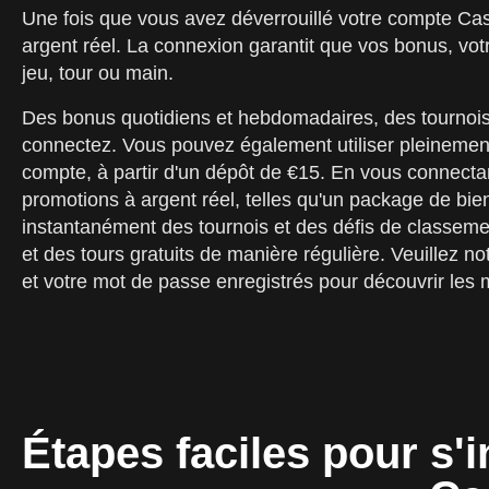
Une fois que vous avez déverrouillé votre compte Ca
argent réel. La connexion garantit que vos bonus, votr
jeu, tour ou main.
Des bonus quotidiens et hebdomadaires, des tournois
connectez. Vous pouvez également utiliser pleinement le
compte, à partir d'un dépôt de €15. En vous connecta
promotions à argent réel, telles qu'un package de bi
instantanément des tournois et des défis de classeme
et des tours gratuits de manière régulière. Veuillez n
et votre mot de passe enregistrés pour découvrir les 
Étapes faciles pour s'i