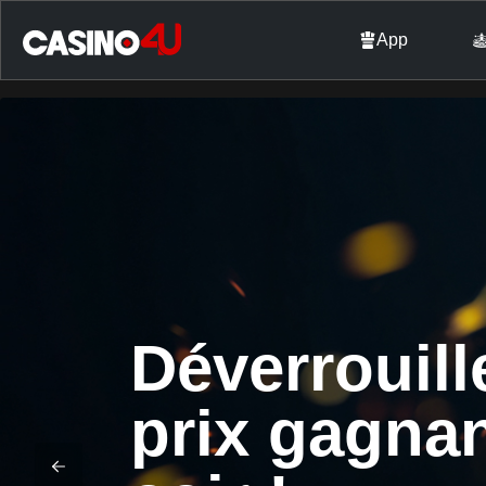
App
Déverrouill
prix gagnan