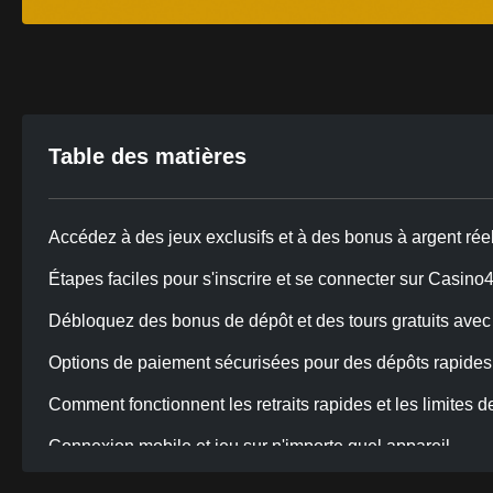
Table des matières
Accédez à des jeux exclusifs et à des bonus à argent ré
Étapes faciles pour s'inscrire et se connecter sur Casino
Débloquez des bonus de dépôt et des tours gratuits avec
Options de paiement sécurisées pour des dépôts rapides
Comment fonctionnent les retraits rapides et les limites 
Connexion mobile et jeu sur n'importe quel appareil
Comment se connecter à votre compte Casino4u