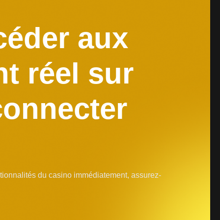
céder aux
t réel sur
connecter
onctionnalités du casino immédiatement, assurez-