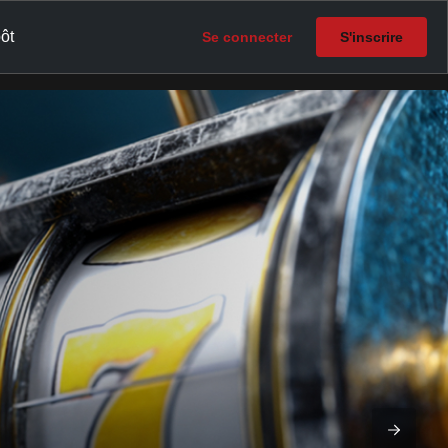
ôt
Se connecter
S'inscrire