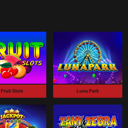
Fruit Slots
Luna Park