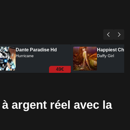
Combat Romance
Dante Paradis
Smarty
Hurricane
415€
à argent réel avec la