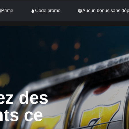
Prime
Code promo
Aucun bonus sans dép
ez des
ts ce