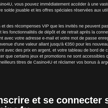
sino4U, vous pouvez immédiatement accéder à une vaste b
e solde jouable et les offres spéciales réservées aux uti
 et des récompenses VIP que les invités ne peuvent pas 
s fonctionnalités de dépôt et de retrait après la connexion
nt avec votre adresse e-mail et votre mot de passe enre
envenue d'une valeur allant jusqu'à €350 pour les nouvea
nt avec des prix en argent, et votre tableau de bord de 
oter que certains jeux et promotions ne sont accessibles 
meilleurs titres de Casino4U et réclamer vos bonus à arge
nscrire et se connecter 