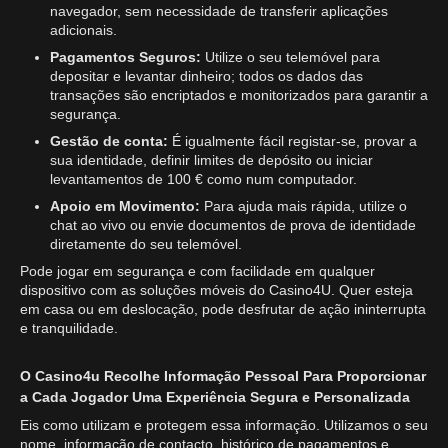
navegador, sem necessidade de transferir aplicações
adicionais.
Pagamentos Seguros:
Utilize o seu telemóvel para
depositar e levantar dinheiro; todos os dados das
transações são encriptados e monitorizados para garantir a
segurança.
Gestão de conta:
É igualmente fácil registar-se, provar a
sua identidade, definir limites de depósito ou iniciar
levantamentos de 100 € como num computador.
Apoio em Movimento:
Para ajuda mais rápida, utilize o
chat ao vivo ou envie documentos de prova de identidade
diretamente do seu telemóvel.
Pode jogar em segurança e com facilidade em qualquer
dispositivo com as soluções móveis do Casino4U. Quer esteja
em casa ou em deslocação, pode desfrutar de ação ininterrupta
e tranquilidade.
O Casino4u Recolhe Informação Pessoal Para Proporcionar
a Cada Jogador Uma Experiência Segura e Personalizada
Eis como utilizam e protegem essa informação. Utilizamos o seu
nome, informação de contacto, histórico de pagamentos e