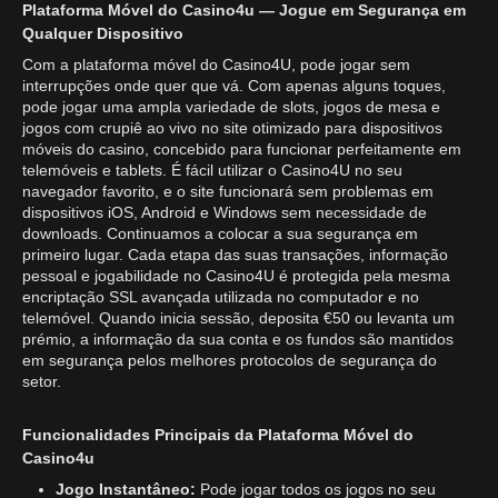
Plataforma Móvel do Casino4u — Jogue em Segurança em
Qualquer Dispositivo
Com a plataforma móvel do Casino4U, pode jogar sem
interrupções onde quer que vá. Com apenas alguns toques,
pode jogar uma ampla variedade de slots, jogos de mesa e
jogos com crupiê ao vivo no site otimizado para dispositivos
móveis do casino, concebido para funcionar perfeitamente em
telemóveis e tablets. É fácil utilizar o Casino4U no seu
navegador favorito, e o site funcionará sem problemas em
dispositivos iOS, Android e Windows sem necessidade de
downloads. Continuamos a colocar a sua segurança em
primeiro lugar. Cada etapa das suas transações, informação
pessoal e jogabilidade no Casino4U é protegida pela mesma
encriptação SSL avançada utilizada no computador e no
telemóvel. Quando inicia sessão, deposita €50 ou levanta um
prémio, a informação da sua conta e os fundos são mantidos
em segurança pelos melhores protocolos de segurança do
setor.
Funcionalidades Principais da Plataforma Móvel do
Casino4u
Jogo Instantâneo:
Pode jogar todos os jogos no seu