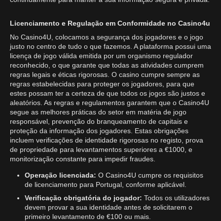
Licenciamento e Regulação em Conformidade no Casino4u
No Casino4U, colocamos a segurança dos jogadores e o jogo
justo no centro de tudo o que fazemos. A plataforma possui uma
licença de jogo válida emitida por um organismo regulador
reconhecido, o que garante que todas as atividades cumprem
regras legais e éticas rigorosas. O casino cumpre sempre as
regras estabelecidas para proteger os jogadores, para que
estes possam ter a certeza de que todos os jogos são justos e
aleatórios. As regras e regulamentos garantem que o Casino4U
segue as melhores práticas do setor em matéria de jogo
responsável, prevenção do branqueamento de capitais e
proteção da informação dos jogadores. Estas obrigações
incluem verificações de identidade rigorosas no registo, prova
de propriedade para levantamentos superiores a €1000, e
monitorização constante para impedir fraudes.
Operação licenciada:
O Casino4U cumpre os requisitos
de licenciamento para Portugal, conforme aplicável.
Verificação obrigatória do jogador:
Todos os utilizadores
devem provar a sua identidade antes de solicitarem o
primeiro levantamento de €100 ou mais.