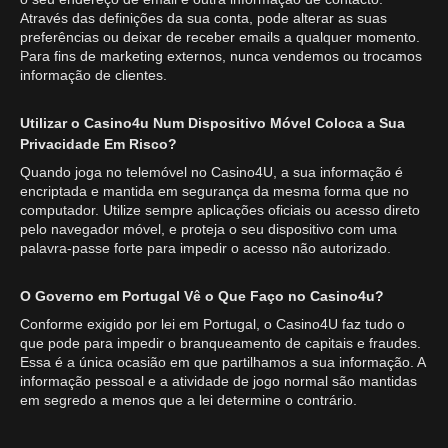
Através das definições da sua conta, pode alterar as suas
preferências ou deixar de receber emails a qualquer momento.
Para fins de marketing externos, nunca vendemos ou trocamos
informação de clientes.
Utilizar o Casino4u Num Dispositivo Móvel Coloca a Sua
Privacidade Em Risco?
Quando joga no telemóvel no Casino4U, a sua informação é
encriptada e mantida em segurança da mesma forma que no
computador. Utilize sempre aplicações oficiais ou acesso direto
pelo navegador móvel, e proteja o seu dispositivo com uma
palavra-passe forte para impedir o acesso não autorizado.
O Governo em Portugal Vê o Que Faço no Casino4u?
Conforme exigido por lei em Portugal, o Casino4U faz tudo o
que pode para impedir o branqueamento de capitais e fraudes.
Essa é a única ocasião em que partilhamos a sua informação. A
informação pessoal e a atividade de jogo normal são mantidas
em segredo a menos que a lei determine o contrário.