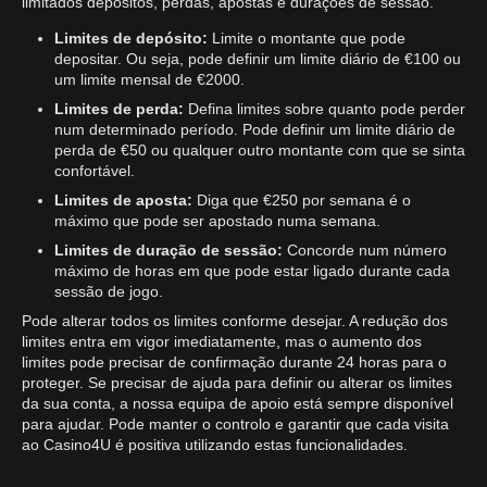
limitados depósitos, perdas, apostas e durações de sessão.
Limites de depósito:
Limite o montante que pode
depositar. Ou seja, pode definir um limite diário de €100 ou
um limite mensal de €2000.
Limites de perda:
Defina limites sobre quanto pode perder
num determinado período. Pode definir um limite diário de
perda de €50 ou qualquer outro montante com que se sinta
confortável.
Limites de aposta:
Diga que €250 por semana é o
máximo que pode ser apostado numa semana.
Limites de duração de sessão:
Concorde num número
máximo de horas em que pode estar ligado durante cada
sessão de jogo.
Pode alterar todos os limites conforme desejar. A redução dos
limites entra em vigor imediatamente, mas o aumento dos
limites pode precisar de confirmação durante 24 horas para o
proteger. Se precisar de ajuda para definir ou alterar os limites
da sua conta, a nossa equipa de apoio está sempre disponível
para ajudar. Pode manter o controlo e garantir que cada visita
ao Casino4U é positiva utilizando estas funcionalidades.