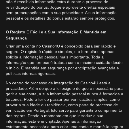
não é recolhida informação extra durante o processo de
reivindicação do bónus. Jogue e aproveite ofertas especiais
sem preocupações com a sua privacidade. A sua informação
pessoal e os detalhes do bónus estarão sempre protegidos.
O Registo É Fácil e a Sua Informação É Mantida em
Segurança
Criar uma conta no Casino4U é concebido para ser rápido e
seguro. O registo é rápido e simples, e o formulário apenas
solicita a informação pessoal mais importante. Toda a
informação que fornece é tratada com o máximo cuidado desde
o início. É mantida em segurança por encriptação avançada e
políticas internas rigorosas.
No centro do processo de integração do Casino4U está a
privacidade. Além do que a lei exige e do que é necessário para
gerir a sua conta, a sua informação pessoal nunca é fornecida a
terceiros. Poderá ter de passar por verificações simples, como
provar a sua idade ou residência, como parte do processo de
verificação em Portugal. Isto serve para garantir o cumprimento
das regras. Desde o momento em que introduz a sua
informação, esta é encriptada. Apenas a informação
estritamente necessária para criar uma conta e mantê-la segura