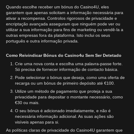
Quando escolhe receber um bónus do Casino4U, eles
garantem que apenas solicitam a informação necessária para
ativar a recompensa. Controlos rigorosos de privacidade e
encriptação avançada asseguram que ninguém pode ver ou
utilizar a sua informação para fins de marketing ou vendê-la a
outras empresas fora da plataforma. Isto inclui os seus
português e outra informação privada.
Como Reivindicar Bónus do Casino4u Sem Ser Detetado
Crie uma nova conta e escolha uma palavra-passe forte.
Só precisa de fornecer informação de contacto básica.
Pode selecionar o bónus que deseja, como uma oferta de
recarga ou um bónus de primeiro depósito até €100.
Utilize um método de pagamento que proteja a sua
privacidade para depositar o montante necessário, como
€30 ou mais.
O seu bónus é adicionado imediatamente, e não é
necessária informação adicional. As suas ações são
visíveis apenas para si.
As políticas claras de privacidade do Casino4U garantem que