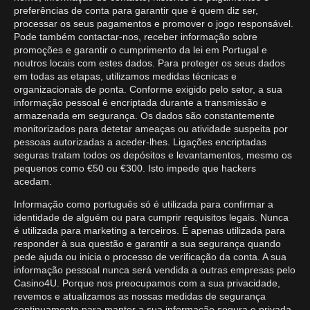
preferências de conta para garantir que é quem diz ser,
processar os seus pagamentos e promover o jogo responsável.
Pode também contactar-nos, receber informação sobre
promoções e garantir o cumprimento da lei em Portugal e
noutros locais com estes dados. Para proteger os seus dados
em todas as etapas, utilizamos medidas técnicas e
organizacionais de ponta. Conforme exigido pelo setor, a sua
informação pessoal é encriptada durante a transmissão e
armazenada em segurança. Os dados são constantemente
monitorizados para detetar ameaças ou atividade suspeita por
pessoas autorizadas a aceder-lhes. Ligações encriptadas
seguras tratam todos os depósitos e levantamentos, mesmo os
pequenos como €50 ou €300. Isto impede que hackers
acedam.
Informação como português só é utilizada para confirmar a
identidade de alguém ou para cumprir requisitos legais. Nunca
é utilizada para marketing a terceiros. É apenas utilizada para
responder à sua questão e garantir a sua segurança quando
pede ajuda ou inicia o processo de verificação da conta. A sua
informação pessoal nunca será vendida a outras empresas pelo
Casino4U. Porque nos preocupamos com a sua privacidade,
revemos e atualizamos as nossas medidas de segurança
continuamente para manter a sua informação segura e privada.