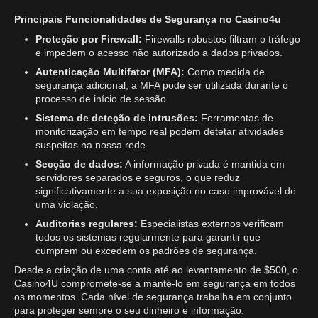
Principais Funcionalidades de Segurança no Casino4u
Proteção por Firewall:
Firewalls robustos filtram o tráfego
e impedem o acesso não autorizado a dados privados.
Autenticação Multifator (MFA):
Como medida de
segurança adicional, a MFA pode ser utilizada durante o
processo de início de sessão.
Sistema de deteção de intrusões:
Ferramentas de
monitorização em tempo real podem detetar atividades
suspeitas na nossa rede.
Secção de dados:
A informação privada é mantida em
servidores separados e seguros, o que reduz
significativamente a sua exposição no caso improvável de
uma violação.
Auditorias regulares:
Especialistas externos verificam
todos os sistemas regularmente para garantir que
cumprem ou excedem os padrões de segurança.
Desde a criação de uma conta até ao levantamento de $500, o
Casino4U compromete-se a mantê-lo em segurança em todos
os momentos. Cada nível de segurança trabalha em conjunto
para proteger sempre o seu dinheiro e informação.