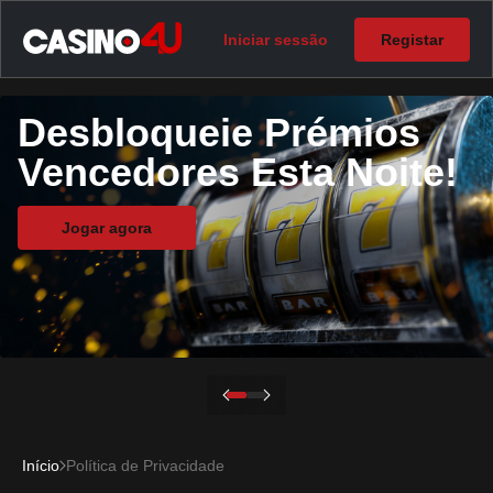
Iniciar sessão
Registar
Desbloqueie Prémios
Vencedores Esta Noite!
Jogar agora
Início
Política de Privacidade