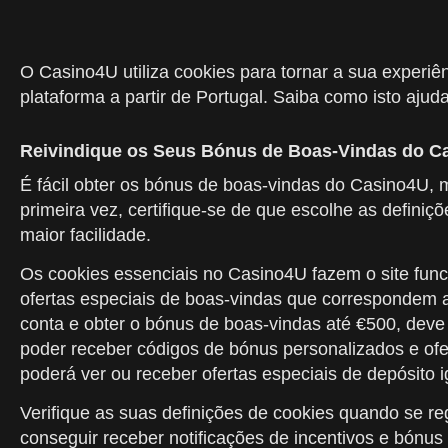
O Casino4U utiliza cookies para tornar a sua experiên
plataforma a partir de Portugal. Saiba como isto aju
Reivindique os Seus Bónus de Boas-Vindas do C
É fácil obter os bónus de boas-vindas do Casino4U, 
primeira vez, certifique-se de que escolhe as defini
maior facilidade.
Os cookies essenciais no Casino4U fazem o site func
ofertas especiais de boas-vindas que correspondem a
conta e obter o bónus de boas-vindas até €500, deve a
poder receber códigos de bónus personalizados e ofe
poderá ver ou receber ofertas especiais de depósito
Verifique as suas definições de cookies quando se r
conseguir receber notificações de incentivos e bónus 