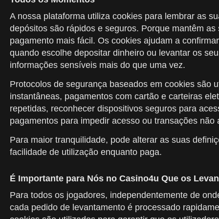
A nossa plataforma utiliza cookies para lembrar as 
depósitos são rápidos e seguros. Porque mantêm as s
pagamento mais fácil. Os cookies ajudam a confirmar
quando escolhe depositar dinheiro ou levantar os seus 
informações sensíveis mais do que uma vez.
Protocolos de segurança baseados em cookies são ut
instantâneas, pagamentos com cartão e carteiras ele
repetidas, reconhecer dispositivos seguros para aces
pagamentos para impedir acesso ou transações não a
Para maior tranquilidade, pode alterar as suas defini
facilidade de utilização enquanto paga.
É Importante para Nós no Casino4u Que os Levan
Para todos os jogadores, independentemente de onde
cada pedido de levantamento é processado rapidamen