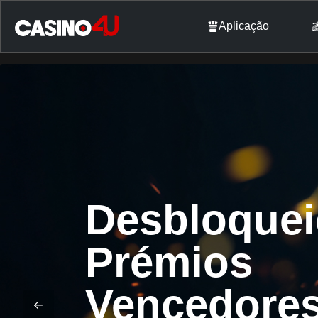
Aplicação
Desbloquei
Prémios
Vencedores