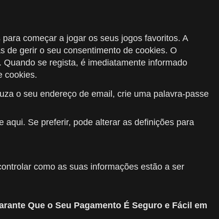
 para começar a jogar os seus jogos favoritos. A
as de gerir o seu consentimento de cookies. O
a. Quando se regista, é imediatamente informado
e cookies.
roduza o seu endereço de email, crie uma palavra-passe
aqui. Se preferir, pode alterar as definições para
controlar como as suas informações estão a ser
Garante Que o Seu Pagamento É Seguro e Fácil em