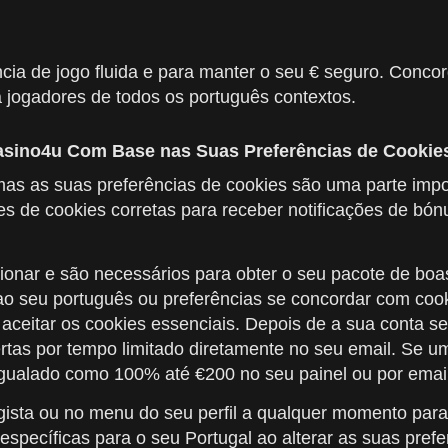
cia de jogo fluida e para manter o seu € seguro. Concor
da jogadores de todos os português contextos.
asino4u Com Base nas Suas Preferências de Cookie
mas as suas preferências de cookies são uma parte imp
ções de cookies corretas para receber notificações de bó
ionar e são necessários para obter o seu pacote de boas
o seu português ou preferências se concordar com cook
ceitar os cookies essenciais. Depois de a sua conta ser
rtas por tempo limitado diretamente no seu email. Se u
 igualado como 100% até €200 no seu painel ou por email
egista ou no menu do seu perfil a qualquer momento par
específicas para o seu Portugal ao alterar as suas prefe