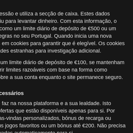
essão e utiliza a secção de caixa. Estes dados
u para levantar dinheiro. Com esta informação, o
 como um limite diário de depósito de €500 ou um
regras no seu Portugal. Quando inicia uma nova
em cookies para garantir que é elegível. Os cookies
ades estranhas para investigação adicional.
o um limite diário de depósito de €100, se mantenham
gerir limites razoáveis com base na forma como
sobre a sua conta enquanto o site permanece seguro.
cessários
faz na nossa plataforma e a sua lealdade. Isto
fertas que estão disponíveis apenas para si. Por
oas-vindas personalizados, bónus de recarga ou
us jogos favoritos ou um bónus até €200. Não precisa