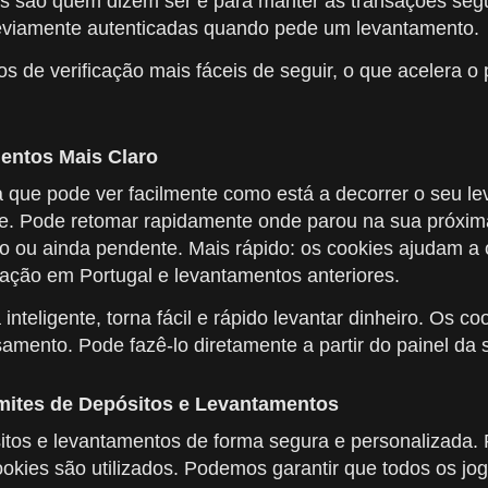
dores são quem dizem ser e para manter as transações se
reviamente autenticadas quando pede um levantamento.
os de verificação mais fáceis de seguir, o que acelera
entos Mais Claro
 que pode ver facilmente como está a decorrer o seu le
nte. Pode retomar rapidamente onde parou na sua próxim
ído ou ainda pendente. Mais rápido: os cookies ajudam
ação em Portugal e levantamentos anteriores.
nteligente, torna fácil e rápido levantar dinheiro. Os c
mento. Pode fazê-lo diretamente a partir do painel da 
mites de Depósitos e Levantamentos
tos e levantamentos de forma segura e personalizada. P
ookies são utilizados. Podemos garantir que todos os jo