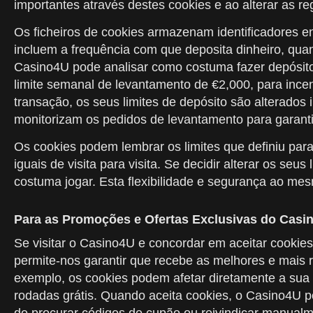
importantes através destes cookies e ao alterar as r
Os ficheiros de cookies armazenam identificadores en
incluem a frequência com que deposita dinheiro, qua
Casino4U pode analisar como costuma fazer depósitos 
limite semanal de levantamento de €2,000, para ince
transação, os seus limites de depósito são alterado
monitorizam os pedidos de levantamento para garantir
Os cookies podem lembrar os limites que definiu para
iguais de visita para visita. Se decidir alterar os se
costuma jogar. Esta flexibilidade e segurança ao me
Para as Promoções e Ofertas Exclusivas do Casi
Se visitar o Casino4U e concordar em aceitar cookies
permite-nos garantir que recebe as melhores e mais r
exemplo, os cookies podem afetar diretamente a sua 
rodadas grátis. Quando aceita cookies, o Casino4U p