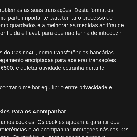
problemas as suas transações. Desta forma, os
ma parte importante para tornar o processo de
ento guardados e a melhorar as medidas antifraude
r fluida e fiável, para que não tenha de introduzir
s do Casino4U, como transferências bancárias
pagamento encriptadas para acelerar transações
€500, e detetar atividade estranha durante
ontrar o melhor equilíbrio entre privacidade e
okies Para os Acompanhar
zamos cookies. Os cookies ajudam a garantir que
referências e ao acompanhar interações básicas. Os