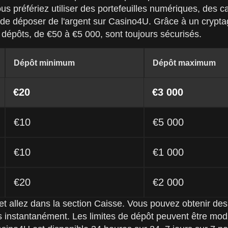
préfériez utiliser des portefeuilles numériques, des c
de déposer de l'argent sur Casino4U. Grâce à un crypta
 dépôts, de €50 à €5 000, sont toujours sécurisés.
Dépôt minimum
Dépôt maximum
€20
€3 000
€10
€5 000
€10
€1 000
€20
€2 000
et allez dans la section Caisse. Vous pouvez obtenir de
s instantanément. Les limites de dépôt peuvent être mod