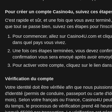
Pour créer un compte Casino4u, suivez ces étape
C'est rapide et sûr, et une fois que vous avez termin
que tout se passe bien, suivez ces étapes pour l'inscrip
Pour commencer, allez sur Casino4U.com et cliquez
dans quel pays vous vivez.
Une fois ces étapes terminées, vous devez confir
confirmation vous sera envoyé après avoir envoyé
Pour activer votre compte, cliquez sur le lien dans 
Vérification du compte
Votre identité doit être vérifiée afin que nous puissi
d'identité (permis de conduire, passeport ou carte d'id
mois). Selon votre français ou France, Casino4U peut
du temps, le processus de vérification prend 48 heure