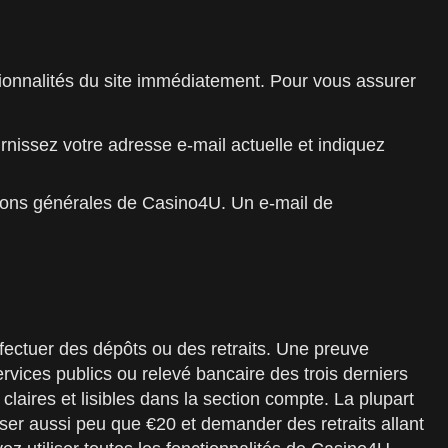
ctionnalités du site immédiatement. Pour vous assurer
nissez votre adresse e-mail actuelle et indiquez
tions générales de Casino4U. Un e-mail de
effectuer des dépôts ou des retraits. Une preuve
ervices publics ou relevé bancaire des trois derniers
aires et lisibles dans la section compte. La plupart
oser aussi peu que €20 et demander des retraits allant