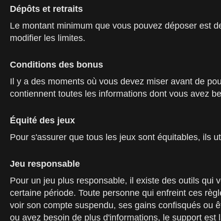
Dépôts et retraits
Le montant minimum que vous pouvez déposer est de 
modifier les limites.
Conditions des bonus
Il y a des moments où vous devez miser avant de pouv
contiennent toutes les informations dont vous avez be
Équité des jeux
Pour s'assurer que tous les jeux sont équitables, ils ut
Jeu responsable
Pour un jeu plus responsable, il existe des outils qu
certaine période. Toute personne qui enfreint ces règl
voir son compte suspendu, ses gains confisqués ou ê
ou avez besoin de plus d'informations, le support est 