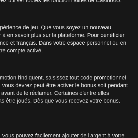
ez utiliser toutes les fonctionnalités de Casino4U.
expérience de jeu. Que vous soyez un nouveau
à en savoir plus sur la plateforme. Pour bénéficier
ance et français. Dans votre espace personnel ou en
tre compte activé.
otion l'indiquent, saisissez tout code promotionnel
, vous devrez peut-être activer le bonus soit pendant
avant de le réclamer. Certaines d'entre elles
s être joués. Dès que vous recevez votre bonus,
Vous pouvez facilement ajouter de l'argent à votre