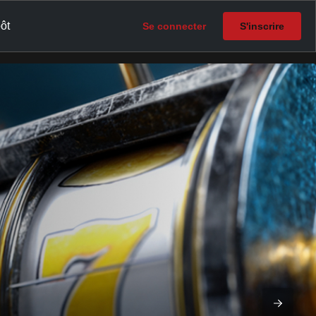
ôt
Se connecter
S'inscrire