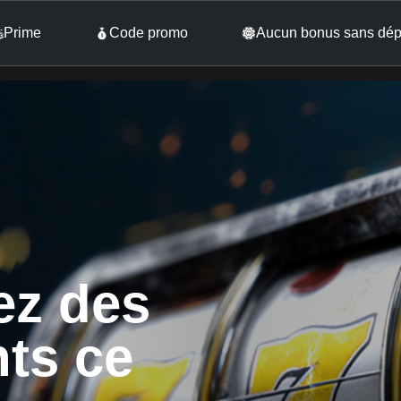
Prime
Code promo
Aucun bonus sans dép
ez des
ts ce