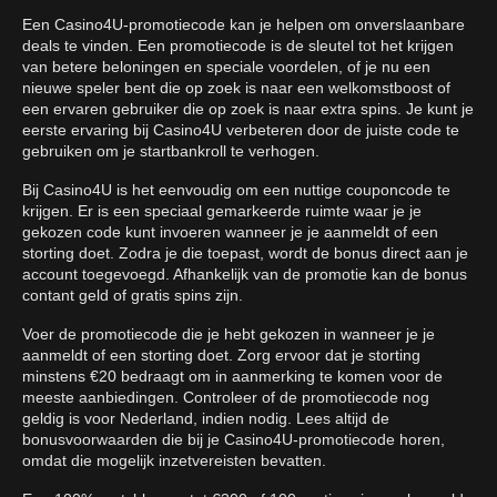
Een Casino4U-promotiecode kan je helpen om onverslaanbare
deals te vinden. Een promotiecode is de sleutel tot het krijgen
van betere beloningen en speciale voordelen, of je nu een
nieuwe speler bent die op zoek is naar een welkomstboost of
een ervaren gebruiker die op zoek is naar extra spins. Je kunt je
eerste ervaring bij Casino4U verbeteren door de juiste code te
gebruiken om je startbankroll te verhogen.
Bij Casino4U is het eenvoudig om een nuttige couponcode te
krijgen. Er is een speciaal gemarkeerde ruimte waar je je
gekozen code kunt invoeren wanneer je je aanmeldt of een
storting doet. Zodra je die toepast, wordt de bonus direct aan je
account toegevoegd. Afhankelijk van de promotie kan de bonus
contant geld of gratis spins zijn.
Voer de promotiecode die je hebt gekozen in wanneer je je
aanmeldt of een storting doet. Zorg ervoor dat je storting
minstens €20 bedraagt om in aanmerking te komen voor de
meeste aanbiedingen. Controleer of de promotiecode nog
geldig is voor Nederland, indien nodig. Lees altijd de
bonusvoorwaarden die bij je Casino4U-promotiecode horen,
omdat die mogelijk inzetvereisten bevatten.