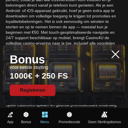
beloningen direct vanaf je telefoon kunt genieten. Als je een
Android- of iOS-apparaat gebruikt, hoef je geen extra app te
downloaden om volledige toegang te krijgen tot promoties en
loyaliteitsbeloningen. Het is ook eenvoudig om winsten te
storten en op te nemen binnen de app — meestal kun je
beginnen met €50. Met touch-geoptimaliseerde navigatie en
24/7 support beschikbaar op mobiel, brengt Casino4U de
volledige casino-ervaring naar je toe, inclusief alle voordelen
van promotiecodes voor Nederlands spelers.
Bonus
voor eerste storting
1000€ + 250 FS
Mobiele ervaring en
spelen onderweg
Registreren
Speel Casino4U-spellen en gebruik promotiecodes onderweg
met het Casino4U-mobiele platform. Spelers kunnen overal en
altijd genieten van een soepele game-ervaring. Ongeacht welk
soort telefoon of tablet je gebruikt, de mobielvriendelijke
App
Bonus
Menu
Promotiecode
Geen Stortingsbonus
casinosite laadt snel en behoudt alle hoofdkenmerken, zoals