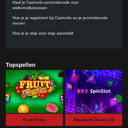
Haal je Casino4u-promotiecode voor
welkomstbonussen
Hoe je je registreert bij Casino4u en je promotiecode
invoert
Hoe je je stap voor stap aanmeldt
Casino4u no-depositbonus en gratis spins
Stortingsmatch-aanbiedingen met Casino4u-bonuscode
Huidige promoties en vip-beloningen bij Casino4u
Topspellen
Promoties die beschikbaar zijn
Cashback-aanbiedingen
Geaccepteerde betalingsmethoden voor snelle
stortingen
Hoe je geld opneemt bij Casino4u
Opnamelimieten en verwerkingstijden bij Casino4u
Fruit Fiesta
Blackjack Classic 25