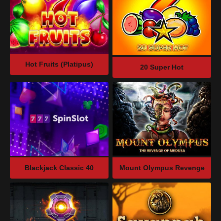
Hot Fruits (Platipus)
20 Super Hot
Blackjack Classic 40
Mount Olympus Revenge