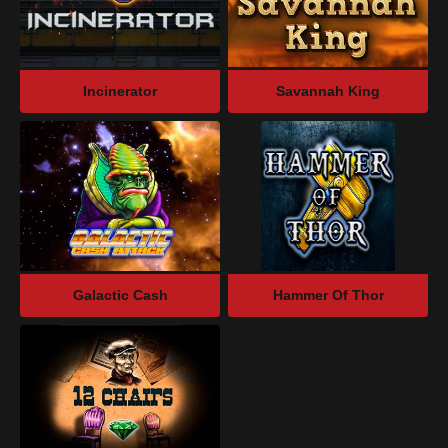
Incinerator
Savannah King
Galactic Cash
Queens Day Tilt