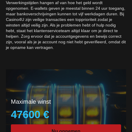
Verwerkingstijden hangen af van hoe het geld wordt
opgenomen. E-wallets geven je meestal binnen 24 uur toegang,
maar bankoverschrijvingen kunnen tot vijf werkdagen duren. Bij
Casino4U zijn veilige transacties een topprioriteit zodat je
winsten altijd veilig zijn. Als je problemen hebt of hulp nodig
hebt, staat het klantenserviceteam altijd klaar om je direct te
helpen. Zorg ervoor dat je accountgegevens en bewijs correct
zijn, vooral als je je account nog niet hebt geverifieerd, omdat dit
je opname kan vertragen.
Maximale winst
47600 €
Nu opnemen