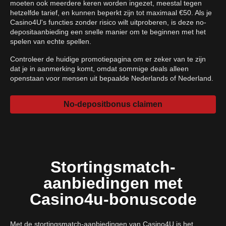
moeten ook meerdere keren worden ingezet, meestal tegen
hetzelfde tarief, en kunnen beperkt zijn tot maximaal €50. Als je
Casino4U's functies zonder risico wilt uitproberen, is deze no-
depositaanbieding een snelle manier om te beginnen met het
spelen van echte spellen.
Controleer de huidige promotiepagina om er zeker van te zijn
dat je in aanmerking komt, omdat sommige deals alleen
openstaan voor mensen uit bepaalde Nederlands of Nederland.
No-depositbonus claimen
Stortingsmatch-
aanbiedingen met
Casino4u-bonuscode
Met de stortingsmatch-aanbiedingen van Casino4U is het