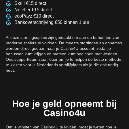
Skrill €15 direct
Neteller €15 direct
ecoPayz €10 direct
Bankoverschrijving €50 binnen 1 uur
Al deze stortingsopties zijn gemaakt om aan de behoeften van
moderne spelers te voldoen. De meeste stortingen en opnames
worden direct gedaan naar je Casino4U-account, zodat je
bonussen kunt krijgen en meteen kunt beginnen met wedden.
Ons supportteam staat klaar om je te helpen de beste methode
te kiezen voor je Nederlands verblijfplaats als je die ooit nodig
hebt.
Hoe je geld opneemt bij
Casino4u
Om je winsten van Casino4U te krijgen, moet je weten hoe je