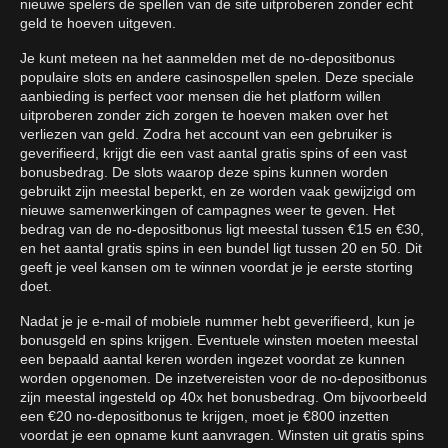
nieuwe spelers de spellen van de site uitproberen zonder echt
geld te hoeven uitgeven.
Je kunt meteen na het aanmelden met de no-depositbonus
populaire slots en andere casinospellen spelen. Deze speciale
aanbieding is perfect voor mensen die het platform willen
uitproberen zonder zich zorgen te hoeven maken over het
verliezen van geld. Zodra het account van een gebruiker is
geverifieerd, krijgt die een vast aantal gratis spins of een vast
bonusbedrag. De slots waarop deze spins kunnen worden
gebruikt zijn meestal beperkt, en ze worden vaak gewijzigd om
nieuwe samenwerkingen of campagnes weer te geven. Het
bedrag van de no-depositbonus ligt meestal tussen €15 en €30,
en het aantal gratis spins in een bundel ligt tussen 20 en 50. Dit
geeft je veel kansen om te winnen voordat je je eerste storting
doet.
Nadat je je e-mail of mobiele nummer hebt geverifieerd, kun je
bonusgeld en spins krijgen. Eventuele winsten moeten meestal
een bepaald aantal keren worden ingezet voordat ze kunnen
worden opgenomen. De inzetvereisten voor de no-depositbonus
zijn meestal ingesteld op 40x het bonusbedrag. Om bijvoorbeeld
een €20 no-depositbonus te krijgen, moet je €800 inzetten
voordat je een opname kunt aanvragen. Winsten uit gratis spins