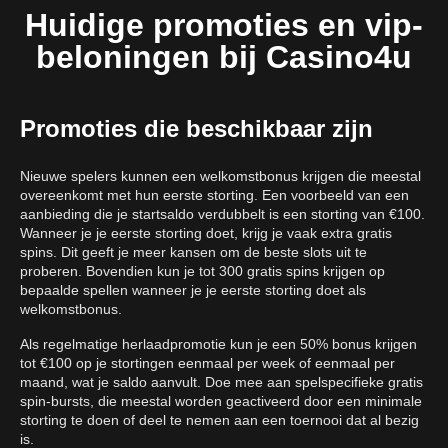
Huidige promoties en vip-
beloningen bij Casino4u
Promoties die beschikbaar zijn
Nieuwe spelers kunnen een welkomstbonus krijgen die meestal
overeenkomt met hun eerste storting. Een voorbeeld van een
aanbieding die je startsaldo verdubbelt is een storting van €100.
Wanneer je je eerste storting doet, krijg je vaak extra gratis
spins. Dit geeft je meer kansen om de beste slots uit te
proberen. Bovendien kun je tot 300 gratis spins krijgen op
bepaalde spellen wanneer je je eerste storting doet als
welkomstbonus.
Als regelmatige herlaadpromotie kun je een 50% bonus krijgen
tot €100 op je stortingen eenmaal per week of eenmaal per
maand, wat je saldo aanvult. Doe mee aan spelspecifieke gratis
spin-bursts, die meestal worden geactiveerd door een minimale
storting te doen of deel te nemen aan een toernooi dat al bezig
is.