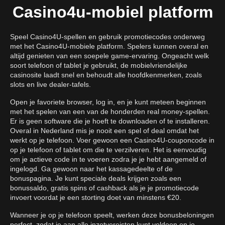
Casino4u-mobiel platform
Speel Casino4U-spellen en gebruik promotiecodes onderweg
met het Casino4U-mobiele platform. Spelers kunnen overal en
altijd genieten van een soepele game-ervaring. Ongeacht welk
soort telefoon of tablet je gebruikt, de mobielvriendelijke
casinosite laadt snel en behoudt alle hoofdkenmerken, zoals
slots en live dealer-tafels.
Open je favoriete browser, log in, en je kunt meteen beginnen
met het spelen van een van de honderden real money-spellen.
Er is geen software die je hoeft te downloaden of te installeren.
Overal in Nederland mis je nooit een spel of deal omdat het
werkt op je telefoon. Voer gewoon een Casino4U-couponcode in
op je telefoon of tablet om die te verzilveren. Het is eenvoudig
om je actieve code in te voeren zodra je je hebt aangemeld of
ingelogd. Ga gewoon naar het kassagedeelte of de
bonuspagina. Je kunt speciale deals krijgen zoals een
bonussaldo, gratis spins of cashback als je je promotiecode
invoert voordat je een storting doet van minstens €20.
Wanneer je op je telefoon speelt, werken deze bonusbeloningen
perfect, zodat je aan alle inzetvereisten kunt voldoen en je