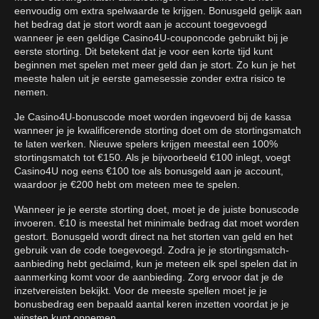
eenvoudig om extra spelwaarde te krijgen. Bonusgeld gelijk aan
het bedrag dat je stort wordt aan je account toegevoegd
wanneer je een geldige Casino4U-couponcode gebruikt bij je
eerste storting. Dit betekent dat je voor een korte tijd kunt
beginnen met spelen met meer geld dan je stort. Zo kun je het
meeste halen uit je eerste gamesessie zonder extra risico te
nemen.
Je Casino4U-bonuscode moet worden ingevoerd bij de kassa
wanneer je je kwalificerende storting doet om de stortingsmatch
te laten werken. Nieuwe spelers krijgen meestal een 100%
stortingsmatch tot €150. Als je bijvoorbeeld €100 inlegt, voegt
Casino4U nog eens €100 toe als bonusgeld aan je account,
waardoor je €200 hebt om meteen mee te spelen.
Wanneer je je eerste storting doet, moet je de juiste bonuscode
invoeren. €10 is meestal het minimale bedrag dat moet worden
gestort. Bonusgeld wordt direct na het storten van geld en het
gebruik van de code toegevoegd. Zodra je je stortingsmatch-
aanbieding hebt geclaimd, kun je meteen elk spel spelen dat in
aanmerking komt voor de aanbieding. Zorg ervoor dat je de
inzetvereisten bekijkt. Voor de meeste spellen moet je je
bonusbedrag een bepaald aantal keren inzetten voordat je je
winsten kunt opnemen.