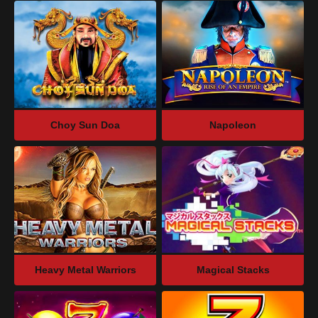
Betalingsmethoden en verwerkingstijden
Casino4u-mobiel platform
Mobiele ervaring en spelen onderweg
Promotiecodes gebruiken op mobiel
Hoe je je Casino4u-promotiecode gebruikt
Choy Sun Doa
Napoleon
Heavy Metal Warriors
Magical Stacks