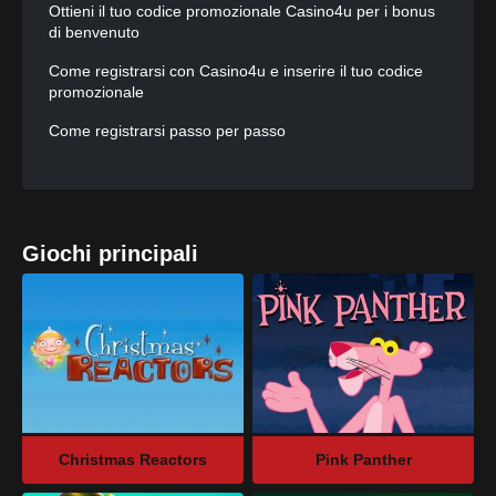
Ottieni il tuo codice promozionale Casino4u per i bonus
di benvenuto
Come registrarsi con Casino4u e inserire il tuo codice
promozionale
Come registrarsi passo per passo
Bonus senza deposito e giri gratuiti di Casino4u
Offerte di match sul deposito con il codice bonus
Casino4u
Giochi principali
Promozioni attuali e ricompense VIP su Casino4u
Promozioni disponibili
Offerte di cashback
Metodi di pagamento accettati per depositi rapidi
Come prelevare denaro da Casino4u
Christmas Reactors
Pink Panther
Limiti di prelievo e tempi di elaborazione su Casino4u