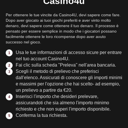
Casino4u
Per ottenere le tue vincite da Casino4U, devi sapere come fare.
Dopo aver giocato ai tuoi giochi preferiti e aver vinto molto
denaro, devi sapere come ottenere il tuo denaro. Il processo è
pensato per essere semplice in modo che i giocatori possano
facilmente ottenere le loro ricompense dopo aver avuto
successo nel gioco.
Usa le tue informazioni di accesso sicure per entrare
nel tuo account Casino4U.
Fai clic sulla scheda "Preleva" nell'area bancaria.
Scegli il metodo di prelievo che preferisci
dall'elenco. Assicurati di conoscere gli importi minimi
e massimi per l'opzione che hai scelto- ad esempio,
un prelievo a partire da €20.
Inserisci l'importo che desideri prelevare,
assicurandoti che sia almeno l'importo minimo
richiesto e che non superi l'importo disponibile.
Conferma la tua richiesta.