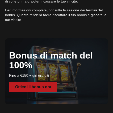
di volte prima di poter incassare le tue vincite.
Per informazioni complete, consulta la sezione dei termini del
bonus. Questo renderà facile riscattare il tuo bonus e giocare le
tue vincite.
Bonus di match del
100%
Fino a €150 + giri gratuiti
Ottieni il bonus ora