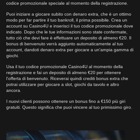
codice promozionale speciale al momento della registrazione.
Puoi iniziare a giocare subito con denaro extra, che è un ottimo
modo per far partire il tuo bankroll, il prima possibile. Crea un
account su Casino4U e inserisci il tuo codice promozionale dove
indicato. Dopo che le tue informazioni sono state confermate,
tutto ciò che devi fare è effettuare un deposito di almeno €20. Il
bonus di benvenuto verrà aggiunto automaticamente al tuo
account, dandoti denaro extra per giocare a un'ampia gamma di
giochi.
Usa il tuo codice promozionale Casino4U al momento della
registrazione e fai un deposito di almeno €20 per ottenere
l'offerta di benvenuto. Riceverai quindi crediti bonus extra che
potrai utilizzare per giocare a slot, giochi da tavolo e altro
ancora.
I nuovi clienti possono ottenere un bonus fino a €150 più giri
gratuiti. Questo significa che puoi vincere al tuo primissimo giro.