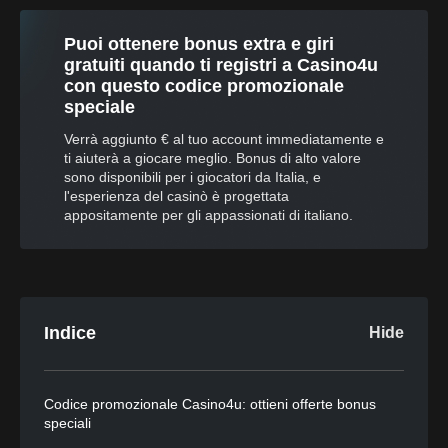
Puoi ottenere bonus extra e giri
gratuiti quando ti registri a Casino4u
con questo codice promozionale
speciale
Verrà aggiunto € al tuo account immediatamente e
ti aiuterà a giocare meglio. Bonus di alto valore
sono disponibili per i giocatori da Italia, e
l'esperienza del casinò è progettata
appositamente per gli appassionati di italiano.
Indice
Hide
Codice promozionale Casino4u: ottieni offerte bonus
speciali