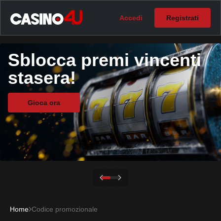
Accedi
Registrati
Sblocca premi vincenti
stasera!
Gioca ora
Home
Codice promozionale