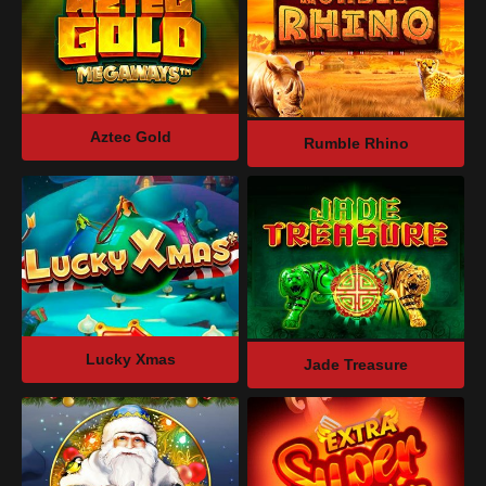
Aztec Gold
Rumble Rhino
Lucky Xmas
Jade Treasure