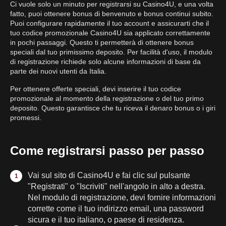
Ci vuole solo un minuto per registrarsi su Casino4U, e una volta
fatto, puoi ottenere bonus di benvenuto e bonus continui subito.
Puoi configurare rapidamente il tuo account e assicurarti che il
tuo codice promozionale Casino4U sia applicato correttamente
in pochi passaggi. Questo ti permetterà di ottenere bonus
speciali dal tuo primissimo deposito. Per facilità d'uso, il modulo
di registrazione richiede solo alcune informazioni di base da
parte dei nuovi utenti da Italia.
Per ottenere offerte speciali, devi inserire il tuo codice
promozionale al momento della registrazione o del tuo primo
deposito. Questo garantisce che tu riceva il denaro bonus o i giri
promessi.
Come registrarsi passo per passo
Vai sul sito di Casino4U e fai clic sul pulsante
"Registrati" o "Iscriviti" nell'angolo in alto a destra.
Nel modulo di registrazione, devi fornire informazioni
corrette come il tuo indirizzo email, una password
sicura e il tuo italiano, o paese di residenza.