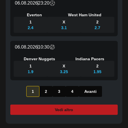
06.08.2026
23:20
Everton
West Ham United
1
X
2
2.4
3.1
2.7
06.08.2026
10:30
Denver Nuggets
Indiana Pacers
1
X
2
1.9
3.25
1.95
1
2
3
4
Avanti
Vedi altro