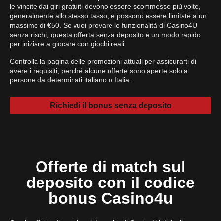
le vincite dai giri gratuiti devono essere scommesse più volte,
generalmente allo stesso tasso, e possono essere limitate a un
massimo di €50. Se vuoi provare le funzionalità di Casino4U
senza rischi, questa offerta senza deposito è un modo rapido
per iniziare a giocare con giochi reali.
Controlla la pagina delle promozioni attuali per assicurarti di
avere i requisiti, perché alcune offerte sono aperte solo a
persone da determinati italiano o Italia.
Richiedi il bonus senza deposito
Offerte di match sul
deposito con il codice
bonus Casino4u