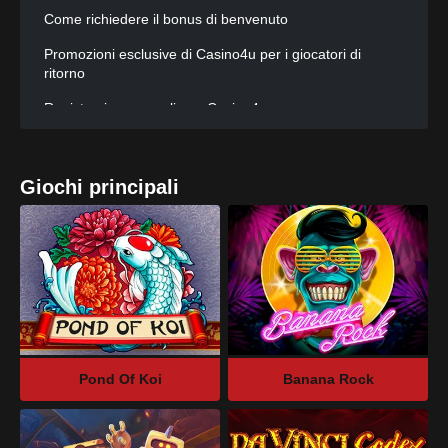
Come richiedere il bonus di benvenuto
Promozioni esclusive di Casino4u per i giocatori di
ritorno
Registrazione semplice a Casino4u per accesso
immediato
Deposita denaro nel tuo account: opzioni di pagamento
di Casino4u
Giochi principali
Prelievi e pagamenti rapidi e semplici di Casino4u
Limiti e condizioni per i bonus di Casino4u
Gioca ai giochi di Casino4u sul tuo telefono o tablet
Come iniziare a giocare sul tuo telefono
Principali tipi di bonus di Casino4u
Pond Of Koi
Banana Rock