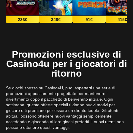
236€
348€
91€
415€
Promozioni esclusive di
Casino4u per i giocatori di
ritorno
Se giochi spesso su Casino4U, puoi aspettarti una serie di
promozioni appositamente progettate per mantenere il
divertimento dopo il pacchetto di benvenuto iniziale. Ogni
settimana, queste offerte speciali ti danno nuovi motivi per
giocare e ti premiano per essere un cliente fedele. Gli utenti
abituali possono ottenere nuovi vantaggi semplicemente
accedendo e giocando ai loro giochi preferiti. I nuovi utenti non
possono ottenere questi vantaggi.