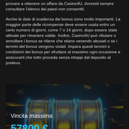
provare a ottenere un affare da Casino4U, dovresti sempre
consultare l'elenco dei paesi non consentiti.
Anche le date di scadenza dei bonus sono molto importanti. La
maggior parte delle ricompense deve essere usata entro un
certo numero di giorni, come 7 o 14 giorni, dopo essere state
attivate per rimanere valide. Inoltre, Casino4U può rifiutare o
annullare i bonus se ritiene che stiano venendo abusati o se i
termini del bonus vengono violati. Impara questi termini e
condizioni dei bonus per sfruttare al massimo ogni occasione e
assicurarti che tutto proceda senza intoppi dal deposito al
prelievo.
Vincita massima
57800 €