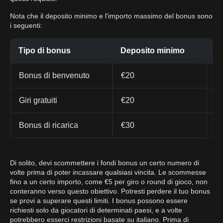
Nota che il deposito minimo e l'importo massimo del bonus sono
i seguenti:
Tipo di bonus
Deposito minimo
B
Bonus di benvenuto
€20
€
Giri gratuiti
€20
50
Bonus di ricarica
€30
€
Di solito, devi scommettere i fondi bonus un certo numero di
volte prima di poter incassare qualsiasi vincita. Le scommesse
fino a un certo importo, come €5 per giro o round di gioco, non
conteranno verso questo obiettivo. Potresti perdere il tuo bonus
se provi a superare questi limiti. I bonus possono essere
richiesti solo da giocatori di determinati paesi, e a volte
potrebbero esserci restrizioni basate su italiano. Prima di