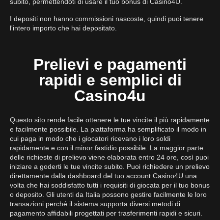
subito, permettendoti di usare il tuo bonus di Casino4U.
I depositi non hanno commissioni nascoste, quindi puoi tenere
l'intero importo che hai depositato.
Prelievi e pagamenti
rapidi e semplici di
Casino4u
Questo sito rende facile ottenere le tue vincite il più rapidamente
e facilmente possibile. La piattaforma ha semplificato il modo in
cui paga in modo che i giocatori ricevano i loro soldi
rapidamente e con il minor fastidio possibile. La maggior parte
delle richieste di prelievo viene elaborata entro 24 ore, così puoi
iniziare a goderti le tue vincite subito. Puoi richiedere un prelievo
direttamente dalla dashboard del tuo account Casino4U una
volta che hai soddisfatto tutti i requisiti di giocata per il tuo bonus
o deposito. Gli utenti da Italia possono gestire facilmente le loro
transazioni perché il sistema supporta diversi metodi di
pagamento affidabili progettati per trasferimenti rapidi e sicuri.