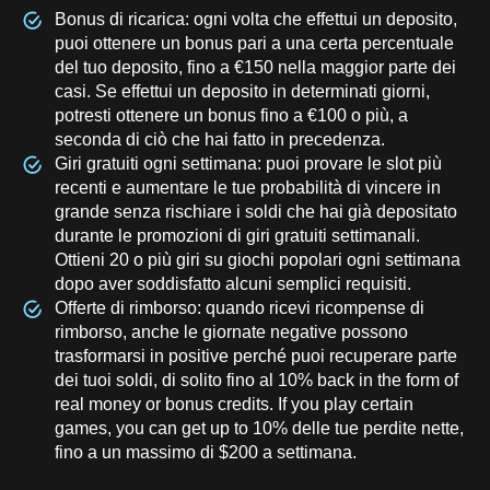
Bonus di ricarica: ogni volta che effettui un deposito,
puoi ottenere un bonus pari a una certa percentuale
del tuo deposito, fino a €150 nella maggior parte dei
casi. Se effettui un deposito in determinati giorni,
potresti ottenere un bonus fino a €100 o più, a
seconda di ciò che hai fatto in precedenza.
Giri gratuiti ogni settimana: puoi provare le slot più
recenti e aumentare le tue probabilità di vincere in
grande senza rischiare i soldi che hai già depositato
durante le promozioni di giri gratuiti settimanali.
Ottieni 20 o più giri su giochi popolari ogni settimana
dopo aver soddisfatto alcuni semplici requisiti.
Offerte di rimborso: quando ricevi ricompense di
rimborso, anche le giornate negative possono
trasformarsi in positive perché puoi recuperare parte
dei tuoi soldi, di solito fino al 10% back in the form of
real money or bonus credits. If you play certain
games, you can get up to 10% delle tue perdite nette,
fino a un massimo di $200 a settimana.