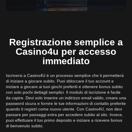
Registrazione semplice a
Casino4u per accesso
immediato
Iscriversi a Casino4U è un processo semplice che ti permetterà
di iniziare a giocare subito. Puoi sbloccare il tuo account e
iniziare a giocare ai tuoi giochi preferiti e ottenere bonus subito
con solo pochi dettagli semplici. Il modulo di iscrizione è facile
da capire. Devi solo inserire un indirizzo email valido, creare una
password sicura e fornire le tue informazioni di contatto preferite
quando ti registri come nuovo utente. Con Casino4U, non devi
passare per passaggi extra per accedere subito al sito. Invece,
puoi effettuare il tuo primo deposito e iniziare a ricevere bonus
di benvenuto subito.