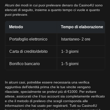
Alcuni dei modi in cui puoi prelevare denaro da Casino4U sono
elencati di seguito, insieme a quanto tempo ci vuole e quanto
puoi prelevare.
Metodo
Tempo di elaborazione
Portafoglio elettronico
Istantaneo- 2 ore
Carta di credito/debito
1- 3 giorni
Bonifico bancario
1- 5 giorni
In alcuni casi, potrebbe essere necessaria una verifica
aggiuntiva dell'identità prima che le tue vincite vengano
rilasciate, specialmente se prelevi più di €1000. Per evitare
attese, assicurati che il tuo account sia completamente verificato
e che il metodo di prelievo che scegli corrisponda alle
informazioni che hai usato per registrarti. Tutti su Casino4U