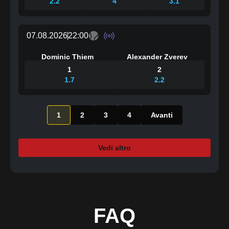
2.2
4
3.1
07.08.2026
22:00
Dominic Thiem
Alexander Zverev
1
2
1.7
2.2
1
2
3
4
Avanti
Vedi altro
FAQ