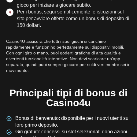
gioco per iniziare a giocare subito.
Per i bonus, segui semplicemente le istruzioni sul
sito per avviare offerte come un bonus di deposito di
150 dollari.
Casino4U assicura che tutti i suoi giochi si carichino
rapidamente e funzionino perfettamente sui dispositivi mobili.
Con ogni giro o mano, puoi goderti grafiche di alta qualità e
divertenti funzionalità interattive. Non devi scaricare un'app
separata, quindi puoi sempre giocare per soldi veri mentre sei in
movimento.
Principali tipi di bonus di
Casino4u
Bonus di benvenuto: disponibile per i nuovi utenti sul
loro primo deposito.
Giri gratuiti: concessi su slot selezionati dopo azioni