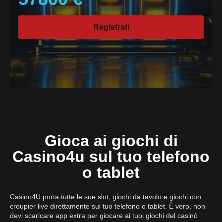
Registrati
Gioca ai giochi di
Casino4u sul tuo telefono
o tablet
Casino4U porta tutte le sue slot, giochi da tavolo e giochi con
croupier live direttamente sul tuo telefono o tablet. È vero, non
devi scaricare app extra per giocare ai tuoi giochi del casinò