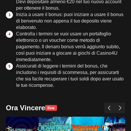
Devi depositare almeno €20 nel tuo nuovo account
per ottenere il bonus.
Inizia a usare il bonus: puoi iniziare a usare il bonus
di benvenuto non appena il tuo deposito viene
elaborato.
Controlla i termini se vuoi usare un portafoglio
elettronico o un voucher come metodo di
pagamento. Il denaro bonus verrà aggiunto subito,
così puoi iniziare a giocare ai giochi di Casino4U
immediatamente.
Assicurati di leggere i termini del bonus, che
includono i requisiti di scommessa, per assicurarti
che sia facile recuperare i tuoi soldi dopo aver usato
le tue ricompense.
Ora Vincere