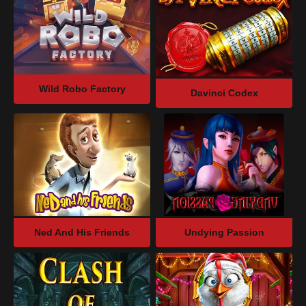
Wild Robo Factory
Davinci Codex
Ned And His Friends
Cinderellas Ball