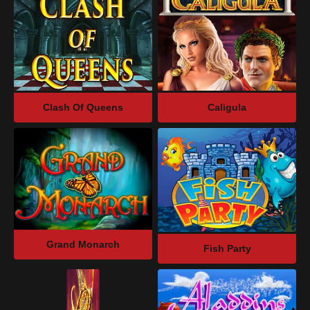
Clash Of Queens
Caligula
Grand Monarch
Fish Party