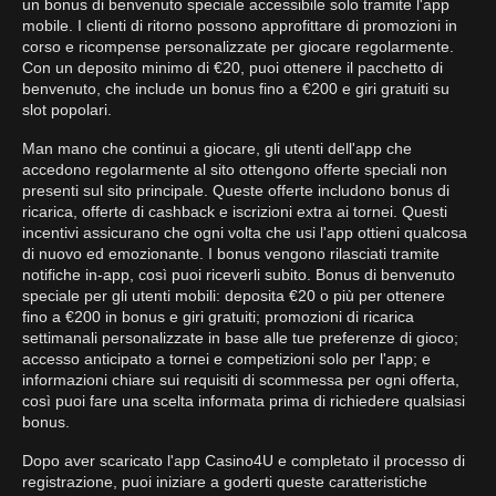
un bonus di benvenuto speciale accessibile solo tramite l'app
mobile. I clienti di ritorno possono approfittare di promozioni in
corso e ricompense personalizzate per giocare regolarmente.
Con un deposito minimo di €20, puoi ottenere il pacchetto di
benvenuto, che include un bonus fino a €200 e giri gratuiti su
slot popolari.
Man mano che continui a giocare, gli utenti dell'app che
accedono regolarmente al sito ottengono offerte speciali non
presenti sul sito principale. Queste offerte includono bonus di
ricarica, offerte di cashback e iscrizioni extra ai tornei. Questi
incentivi assicurano che ogni volta che usi l'app ottieni qualcosa
di nuovo ed emozionante. I bonus vengono rilasciati tramite
notifiche in-app, così puoi riceverli subito. Bonus di benvenuto
speciale per gli utenti mobili: deposita €20 o più per ottenere
fino a €200 in bonus e giri gratuiti; promozioni di ricarica
settimanali personalizzate in base alle tue preferenze di gioco;
accesso anticipato a tornei e competizioni solo per l'app; e
informazioni chiare sui requisiti di scommessa per ogni offerta,
così puoi fare una scelta informata prima di richiedere qualsiasi
bonus.
Dopo aver scaricato l'app Casino4U e completato il processo di
registrazione, puoi iniziare a goderti queste caratteristiche