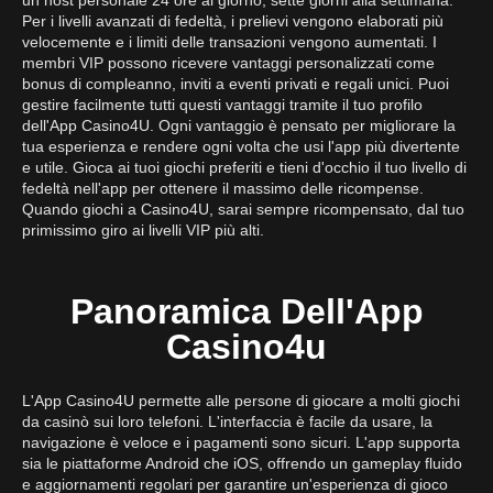
un host personale 24 ore al giorno, sette giorni alla settimana.
Per i livelli avanzati di fedeltà, i prelievi vengono elaborati più
velocemente e i limiti delle transazioni vengono aumentati. I
membri VIP possono ricevere vantaggi personalizzati come
bonus di compleanno, inviti a eventi privati e regali unici. Puoi
gestire facilmente tutti questi vantaggi tramite il tuo profilo
dell'App Casino4U. Ogni vantaggio è pensato per migliorare la
tua esperienza e rendere ogni volta che usi l'app più divertente
e utile. Gioca ai tuoi giochi preferiti e tieni d'occhio il tuo livello di
fedeltà nell'app per ottenere il massimo delle ricompense.
Quando giochi a Casino4U, sarai sempre ricompensato, dal tuo
primissimo giro ai livelli VIP più alti.
Panoramica Dell'App
Casino4u
L'App Casino4U permette alle persone di giocare a molti giochi
da casinò sui loro telefoni. L'interfaccia è facile da usare, la
navigazione è veloce e i pagamenti sono sicuri. L'app supporta
sia le piattaforme Android che iOS, offrendo un gameplay fluido
e aggiornamenti regolari per garantire un'esperienza di gioco