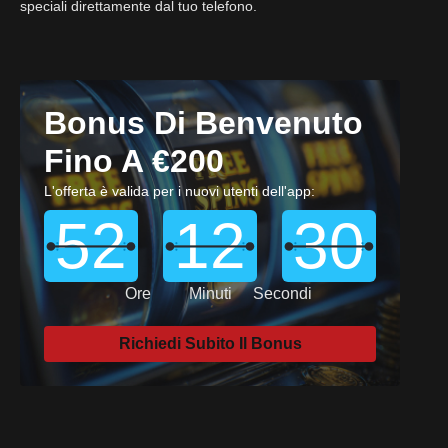
speciali direttamente dal tuo telefono.
Bonus Di Benvenuto
Fino A €200
L'offerta è valida per i nuovi utenti dell'app:
52
12
28
Ore
Minuti
Secondi
Richiedi Subito Il Bonus