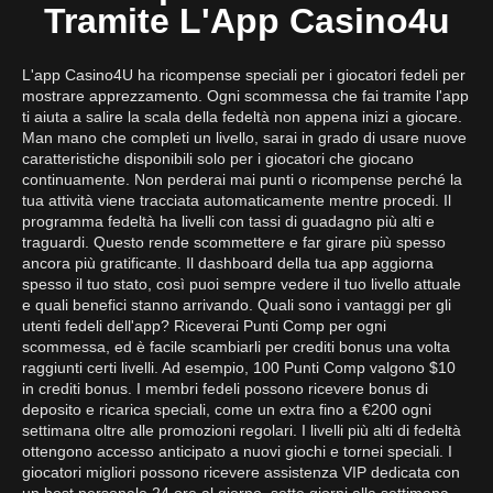
Tramite L'App Casino4u
L'app Casino4U ha ricompense speciali per i giocatori fedeli per
mostrare apprezzamento. Ogni scommessa che fai tramite l'app
ti aiuta a salire la scala della fedeltà non appena inizi a giocare.
Man mano che completi un livello, sarai in grado di usare nuove
caratteristiche disponibili solo per i giocatori che giocano
continuamente. Non perderai mai punti o ricompense perché la
tua attività viene tracciata automaticamente mentre procedi. Il
programma fedeltà ha livelli con tassi di guadagno più alti e
traguardi. Questo rende scommettere e far girare più spesso
ancora più gratificante. Il dashboard della tua app aggiorna
spesso il tuo stato, così puoi sempre vedere il tuo livello attuale
e quali benefici stanno arrivando. Quali sono i vantaggi per gli
utenti fedeli dell'app? Riceverai Punti Comp per ogni
scommessa, ed è facile scambiarli per crediti bonus una volta
raggiunti certi livelli. Ad esempio, 100 Punti Comp valgono $10
in crediti bonus. I membri fedeli possono ricevere bonus di
deposito e ricarica speciali, come un extra fino a €200 ogni
settimana oltre alle promozioni regolari. I livelli più alti di fedeltà
ottengono accesso anticipato a nuovi giochi e tornei speciali. I
giocatori migliori possono ricevere assistenza VIP dedicata con