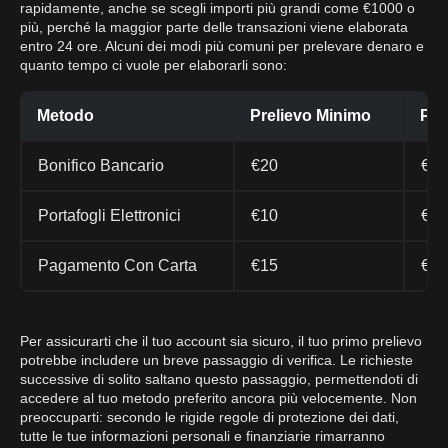
rapidamente, anche se scegli importi più grandi come €1000 o
più, perché la maggior parte delle transazioni viene elaborata
entro 24 ore. Alcuni dei modi più comuni per prelevare denaro e
quanto tempo ci vuole per elaborarli sono:
Metodo
Prelievo Minimo
Pre
Bonifico Bancario
€20
€50
Portafogli Elettronici
€10
€20
Pagamento Con Carta
€15
€30
Per assicurarti che il tuo account sia sicuro, il tuo primo prelievo
potrebbe includere un breve passaggio di verifica. Le richieste
successive di solito saltano questo passaggio, permettendoti di
accedere al tuo metodo preferito ancora più velocemente. Non
preoccuparti: secondo le rigide regole di protezione dei dati,
tutte le tue informazioni personali e finanziarie rimarranno