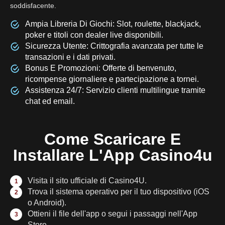
soddisfacente.
Ampia Libreria Di Giochi: Slot, roulette, blackjack,
poker e titoli con dealer live disponibili.
Sicurezza Utente: Crittografia avanzata per tutte le
transazioni e i dati privati.
Bonus E Promozioni: Offerte di benvenuto,
ricompense giornaliere e partecipazione a tornei.
Assistenza 24/7: Servizio clienti multilingue tramite
chat ed email.
Come Scaricare E
Installare L'App Casino4u
Visita il sito ufficiale di Casino4U.
Trova il sistema operativo per il tuo dispositivo (iOS
o Android).
Ottieni il file dell'app o segui i passaggi nell'App
Store.