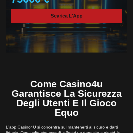
Scarica L'App
Come Casino4u
Garantisce La Sicurezza
Degli Utenti E Il Gioco
Equo
L'app Casino4U si concentra sul mantenerti al sicuro e darti
fiducia. Ogni volta che accedi, effettui un deposito o giochi, le