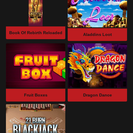
The Rat Pack
Aladdins Loot
Fruit Boxes
Dragon Dance