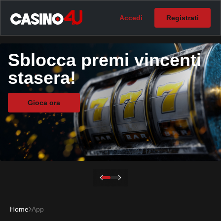
Accedi
Registrati
Sblocca premi vincenti
stasera!
Gioca ora
Home
App