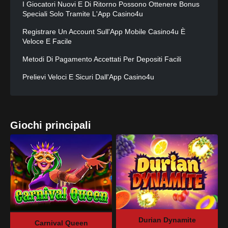
I Giocatori Nuovi E Di Ritorno Possono Ottenere Bonus
Speciali Solo Tramite L'App Casino4u
Registrare Un Account Sull'App Mobile Casino4u È
Veloce E Facile
Metodi Di Pagamento Accettati Per Depositi Facili
Prelievi Veloci E Sicuri Dall'App Casino4u
Limiti Flessibili Di Deposito E Prelievo
Gioco Senza Soluzione Di Continuità A Denaro Reale Su
Qualsiasi Dispositivo Mobile
Giochi principali
Come Casino4u Garantisce La Sicurezza Degli Utenti E
Il Gioco Equo
Licenze E Conformità Legale Per L'App Casino4u
Vantaggi VIP E Ricompense Di Fedeltà Tramite L'App
Casino4u
Panoramica Dell'App Casino4u
Durian Dynamite
Carnival Queen