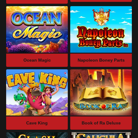
Come Scaricare E Installare L'App Casino4u
Ocean Magic
Napoleon Boney Parts
Cave King
Book of Ra Deluxe