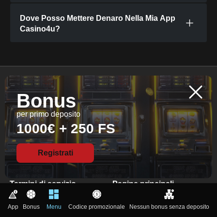
Dove Posso Mettere Denaro Nella Mia App
Casino4u?
Cambia lingua
Bonus
Giocala sul sicuro
per primo deposito
Se noti sintomi di dipendenza dal gioco d'azzardo, consulta un
1000€ + 250 FS
professionista. Questo sito web è destinato agli utenti di età pari
o superiore a 18 anni.
Registrati
Termini di servizio
Pagine principali
Politica sui cookie
App
App
Bonus
Menu
Codice promozionale
Nessun bonus senza deposito
Informativa sulla privacy
Bonus