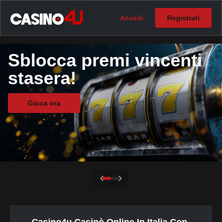
Accedi
Registrati
Sblocca premi vincenti
stasera!
Gioca ora
Casino4u Casinò Online In Italia Con