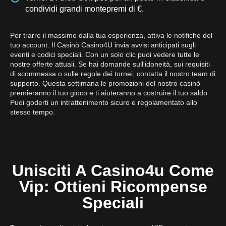
condividi grandi montepremi di €.
Per trarre il massimo dalla tua esperienza, attiva le notifiche del
tuo account. Il Casinò Casino4U invia avvisi anticipati sugli
eventi e codici speciali. Con un solo clic puoi vedere tutte le
nostre offerte attuali. Se hai domande sull'idoneità, sui requisiti
di scommessa o sulle regole dei tornei, contatta il nostro team di
supporto. Questa settimana le promozioni del nostro casinò
premieranno il tuo gioco e ti aiuteranno a costruire il tuo saldo.
Puoi goderti un intrattenimento sicuro e regolamentato allo
stesso tempo.
Unisciti A Casino4u Come
Vip: Ottieni Ricompense
Speciali