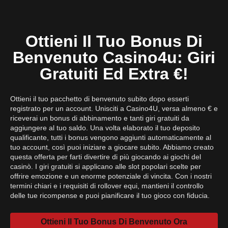
Ottieni Il Tuo Bonus Di
Benvenuto Casino4u: Giri
Gratuiti Ed Extra €!
Ottieni il tuo pacchetto di benvenuto subito dopo esserti
registrato per un account. Unisciti a Casino4U, versa almeno € e
riceverai un bonus di abbinamento e tanti giri gratuiti da
aggiungere al tuo saldo. Una volta elaborato il tuo deposito
qualificante, tutti i bonus vengono aggiunti automaticamente al
tuo account, così puoi iniziare a giocare subito. Abbiamo creato
questa offerta per farti divertire di più giocando ai giochi del
casinò. I giri gratuiti si applicano alle slot popolari scelte per
offrire emozione e un enorme potenziale di vincita. Con i nostri
termini chiari e i requisiti di rollover equi, mantieni il controllo
delle tue ricompense e puoi pianificare il tuo gioco con fiducia.
Ottieni Il Tuo Bonus Di Benvenuto Ora