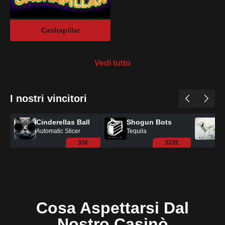
Cashapillar
Vedi tutto
I nostri vincitori
Cinderellas Ball
Shogun Bots
Gr
Automatic Slicer
Tequila
Dr
35€
322€
Cosa Aspettarsi Dal
Nostro Casinò