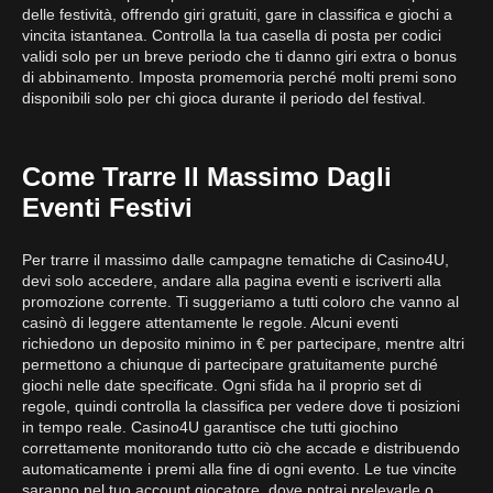
delle festività, offrendo giri gratuiti, gare in classifica e giochi a
vincita istantanea. Controlla la tua casella di posta per codici
validi solo per un breve periodo che ti danno giri extra o bonus
di abbinamento. Imposta promemoria perché molti premi sono
disponibili solo per chi gioca durante il periodo del festival.
Come Trarre Il Massimo Dagli
Eventi Festivi
Per trarre il massimo dalle campagne tematiche di Casino4U,
devi solo accedere, andare alla pagina eventi e iscriverti alla
promozione corrente. Ti suggeriamo a tutti coloro che vanno al
casinò di leggere attentamente le regole. Alcuni eventi
richiedono un deposito minimo in € per partecipare, mentre altri
permettono a chiunque di partecipare gratuitamente purché
giochi nelle date specificate. Ogni sfida ha il proprio set di
regole, quindi controlla la classifica per vedere dove ti posizioni
in tempo reale. Casino4U garantisce che tutti giochino
correttamente monitorando tutto ciò che accade e distribuendo
automaticamente i premi alla fine di ogni evento. Le tue vincite
saranno nel tuo account giocatore, dove potrai prelevarle o