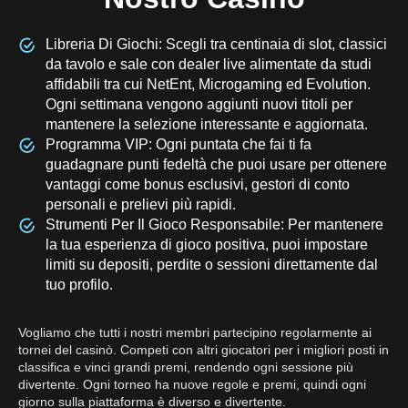
Libreria Di Giochi: Scegli tra centinaia di slot, classici
da tavolo e sale con dealer live alimentate da studi
affidabili tra cui NetEnt, Microgaming ed Evolution.
Ogni settimana vengono aggiunti nuovi titoli per
mantenere la selezione interessante e aggiornata.
Programma VIP: Ogni puntata che fai ti fa
guadagnare punti fedeltà che puoi usare per ottenere
vantaggi come bonus esclusivi, gestori di conto
personali e prelievi più rapidi.
Strumenti Per Il Gioco Responsabile: Per mantenere
la tua esperienza di gioco positiva, puoi impostare
limiti su depositi, perdite o sessioni direttamente dal
tuo profilo.
Vogliamo che tutti i nostri membri partecipino regolarmente ai
tornei del casinò. Competi con altri giocatori per i migliori posti in
classifica e vinci grandi premi, rendendo ogni sessione più
divertente. Ogni torneo ha nuove regole e premi, quindi ogni
giorno sulla piattaforma è diverso e divertente.