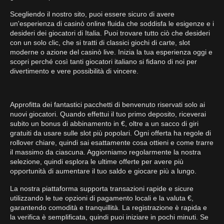
Scegliendo il nostro sito, puoi essere sicuro di avere
un'esperienza di casinò online fluida che soddisfa le esigenze e i
desideri dei giocatori di Italia. Puoi trovare tutto ciò che desideri
con un solo clic, che si tratti di classici giochi di carte, slot
moderne o azione del casinò live. Inizia la tua esperienza oggi e
scopri perché così tanti giocatori italiano si fidano di noi per
divertimento e vere possibilità di vincere.
Approfitta dei fantastici pacchetti di benvenuto riservati solo ai
nuovi giocatori. Quando effettui il tuo primo deposito, riceverai
subito un bonus di abbinamento in €, oltre a un sacco di giri
gratuiti da usare sulle slot più popolari. Ogni offerta ha regole di
rollover chiare, quindi sai esattamente cosa ottieni e come trarre
il massimo da ciascuna. Aggiorniamo regolarmente la nostra
selezione, quindi esplora le ultime offerte per avere più
opportunità di aumentare il tuo saldo e giocare più a lungo.
La nostra piattaforma supporta transazioni rapide e sicure
utilizzando le tue opzioni di pagamento locali e la valuta €,
garantendo comodità e tranquillità. La registrazione è rapida e
la verifica è semplificata, quindi puoi iniziare in pochi minuti. Se