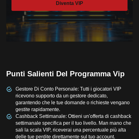
Diventa VIP
Punti Salienti Del Programma Vip
Gestore Di Conto Personale: Tutti i giocatori VIP
ricevono supporto da un gestore dedicato,
garantendo che le tue domande o richieste vengano
gestite rapidamente.
Cashback Settimanale: Ottieni un'offerta di cashback
settimanale specifica per il tuo livello. Man mano che
sali la scala VIP, riceverai una percentuale più alta
delle tue perdite direttamente sul tuo account.