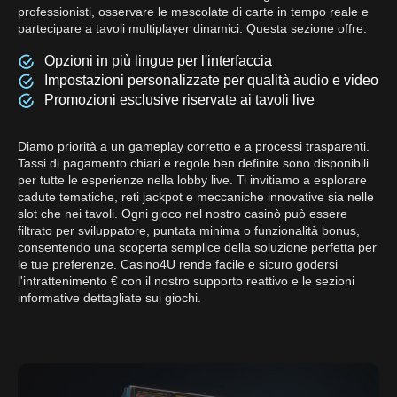
professionisti, osservare le mescolate di carte in tempo reale e
partecipare a tavoli multiplayer dinamici. Questa sezione offre:
Opzioni in più lingue per l'interfaccia
Impostazioni personalizzate per qualità audio e video
Promozioni esclusive riservate ai tavoli live
Diamo priorità a un gameplay corretto e a processi trasparenti.
Tassi di pagamento chiari e regole ben definite sono disponibili
per tutte le esperienze nella lobby live. Ti invitiamo a esplorare
cadute tematiche, reti jackpot e meccaniche innovative sia nelle
slot che nei tavoli. Ogni gioco nel nostro casinò può essere
filtrato per sviluppatore, puntata minima o funzionalità bonus,
consentendo una scoperta semplice della soluzione perfetta per
le tue preferenze. Casino4U rende facile e sicuro godersi
l'intrattenimento € con il nostro supporto reattivo e le sezioni
informative dettagliate sui giochi.