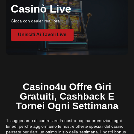
Casinò Live
Gioca con dealer reali ora
Unisciti Ai Tavoli Live
Casino4u Offre Giri
Gratuiti, Cashback E
Tornei Ogni Settimana
Ti suggeriamo di controllare la nostra pagina promozioni ogni
lunedì perché aggiorniamo le nostre offerte speciali del casinò
pensate per darti un ottimo inizio della settimana. I nostri bonus