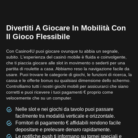
Divertiti A Giocare In Mobilità Con
Il Gioco Flessibile
Con Casino4U puoi giocare ovunque tu abbia un segnale,
subito. L'esperienza del casinò mobile è fluida e coinvolgente,
che ti piaccia giocare alle slot in movimento o sederti per una
partita di roulette a casa. Abbiamo reso la navigazione facile da
usare. Puoi trovare le categorie di giochi, le funzioni di ricerca, la
cassa e le offerte bonus su qualsiasi dimensione dello schermo.
Controlliamo tutti i nostri giochi mobili per assicurarci che siano
corretti e puoi ricevere i tuoi pagamenti € proprio come
velocemente che su un computer.
Nelle slot e nei giochi da tavolo puoi passare
facilmente tra modalità verticale e orizzontale.
Fornitori di pagamento € affidabili rendono facile
depositare e prelevare denaro rapidamente.
Le notifiche push ti informano su tornei speciali e