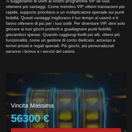
Ti suggeriamo di unirti al nostro programma VIP se vuoi
ottenere più vantaggi. Come membro VIP, ottieni transazioni più
rapide, supporto prioritario e un moltiplicatore speciale sui punti
fedeltà. Questi vantaggi migliorano il tuo tempo al casinò e ti
fanno ottenere di più per i tuoi soldi. Per diventare VIP, devi solo
giocare ai tuoi giochi preferiti e guadagnare punti fedeltà
giocandoci spesso. Quando raggiungi livelli più alti, ottieni più
funzionalità, come un gestore di conto dedicato, accesso a
tornei privati e regali speciali. Più giochi, più personalizzati
saranno i bonus e i servizi del casinò.
Vincita Massima
56300 €