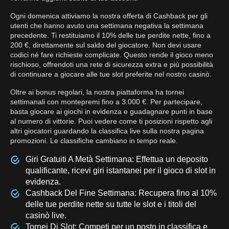
Ogni domenica attiviamo la nostra offerta di Cashback per gli
utenti che hanno avuto una settimana negativa la settimana
precedente. Ti restituiamo il 10% delle tue perdite nette, fino a
200 €, direttamente sul saldo del giocatore. Non devi usare
codici né fare richieste complicate. Questo rende il gioco meno
rischioso, offrendoti una rete di sicurezza extra e più possibilità
di continuare a giocare alle tue slot preferite nel nostro casinò.
Oltre ai bonus regolari, la nostra piattaforma ha tornei
settimanali con montepremi fino a 3.000 €. Per partecipare,
basta giocare ai giochi in evidenza e guadagnare punti in base
al numero di vittorie. Puoi vedere come ti posizioni rispetto agli
altri giocatori guardando la classifica live sulla nostra pagina
promozioni. Le classifiche cambiano in tempo reale.
Giri Gratuiti A Metà Settimana: Effettua un deposito
qualificante, ricevi giri istantanei per il gioco di slot in
evidenza.
Cashback Del Fine Settimana: Recupera fino al 10%
delle tue perdite nette su tutte le slot e i titoli del
casinò live.
Tornei Di Slot: Competi per un posto in classifica e