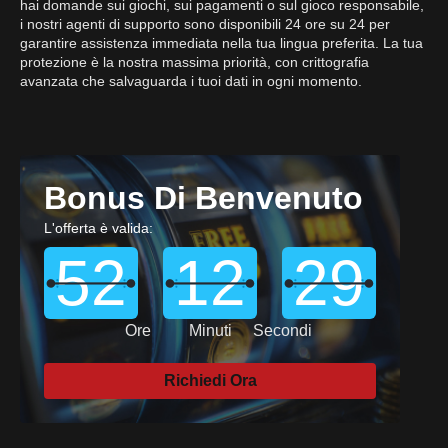
hai domande sui giochi, sui pagamenti o sul gioco responsabile,
i nostri agenti di supporto sono disponibili 24 ore su 24 per
garantire assistenza immediata nella tua lingua preferita. La tua
protezione è la nostra massima priorità, con crittografia
avanzata che salvaguarda i tuoi dati in ogni momento.
Bonus Di Benvenuto
L'offerta è valida:
52
12
28
Ore
Minuti
Secondi
Richiedi Ora