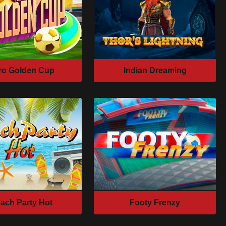
ro Golden Cup
Indian Dreaming
ach Party Hot
Footy Frenzy