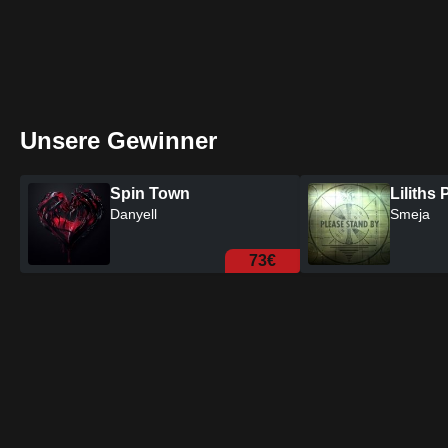
Unsere Gewinner
Golden Grimoire
Spin T
Leila
Danyell
312€