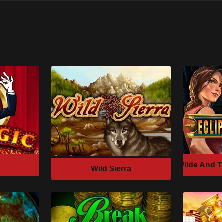
Willkommenspaket-Optionen
ngen Bei Casino4u
Cat Wilde And 
Wild Sierra