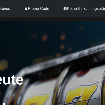
Bonus
Promo-Code
Keine Einzahlungsprä
eute