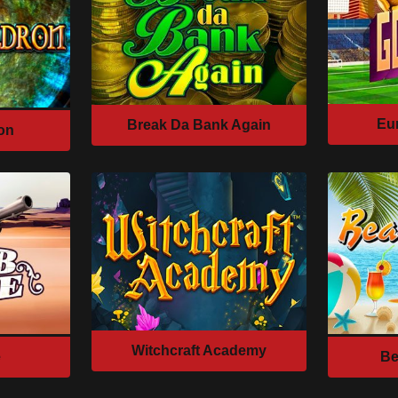
Eu
Break Da Bank Again
on
Witchcraft Academy
e
Be