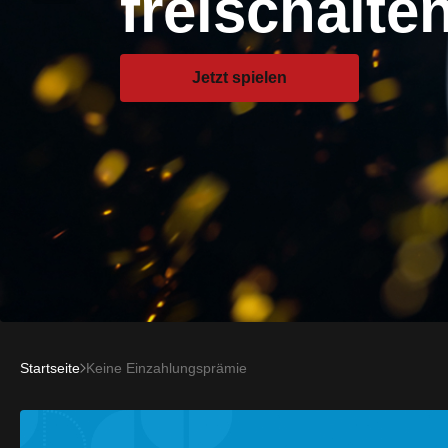
freischalte
Jetzt spielen
Startseite
Keine Einzahlungsprämie