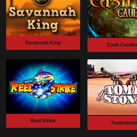
Savannah King
Cash Cauldr
Reel Strike
Tombston